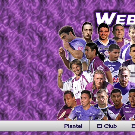
Plantel
El Club
E