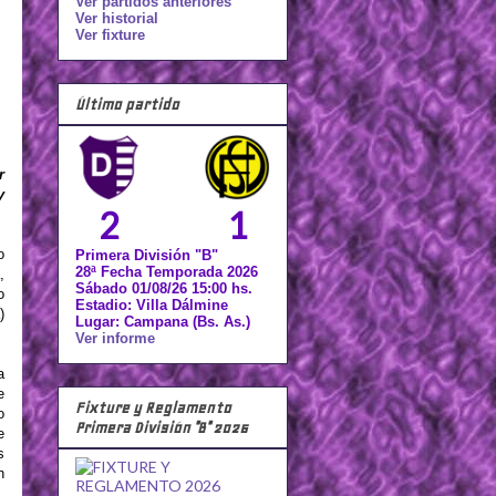
Ver partidos anteriores
Ver historial
Ver fixture
Último partido
r
y
2
1
o
Primera División "B"
28ª Fecha Temporada 2026
,
Sábado 01/08/26 15:00 hs.
o
Estadio: Villa Dálmine
)
Lugar: Campana (Bs. As.)
Ver informe
a
e
Fixture y Reglamento
o
Primera División "B" 2026
e
s
n