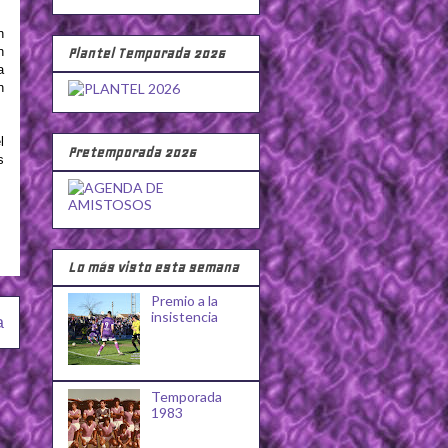
n
n
Plantel Temporada 2026
a
n
l
Pretemporada 2026
s
Lo más visto esta semana
Premio a la
insistencia
a
Temporada
1983