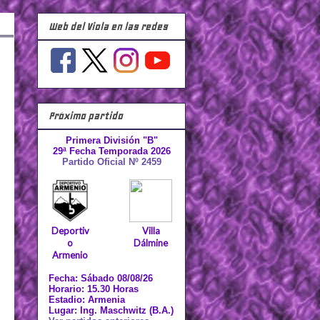
Web del Viola en las redes
Próximo partido
Primera División "B"
29ª Fecha Temporada 2026
Partido Oficial Nº 2459
Deportiv
Villa
o
Dálmine
Armenio
Fecha: Sábado 08/08/26
Horario: 15.30 Horas
Estadio: Armenia
Lugar: Ing. Maschwitz (B.A.)