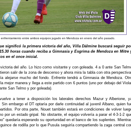
mo enfrentamiento entre ambos equipos jugado en Mendoza en enero del año pasado.
e significó la primera victoria del año, Villa Dálmine buscará seguir po
 15.30 horas cuando reciba a Gimnasia y Esgrima de Mendoza en Mitre 
os en el once inicial.
 victoria del año. Lo hizo como visitante y con goleada. 4 a 0 ante San Telm
itieron salir de la zona de descenso y ahora mira la tabla con otra perspectiva
iría alejarse mucho del fondo. Enfrente tendrá a Gimnasia de Mendoza. Otr
 mejor manera y llega a este partido con 6 puntos (uno por debajo del Viola
 ante San Telmo y por goleada).
uelve a tener a disposición los laterales derechos Mazur y Alberione, y
Sin embargo el DT optaría por darle continuidad al juvenil Albano, quien fu
partidos. Por otra parte, Nouet también estará en condiciones de volver lueg
por un estado gripal. No obstante, el equipo volvería a parar el 4-3-1-2 qu
ncho" quedaría esperando su oportunidad en el banco de los suplentes. Mientra
uince de rodilla por lo que Pusula seguiría compartiendo la zaga central co