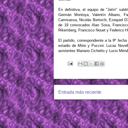
En definitiva, el equipo de "Jetín" sal
Germán Montoya; Valentín Albano, Fa
Camisassa, Nicolás Bertochi; Ezequiel D
de 19 convocados Alan Sosa, Francisco 
Rikemberg, Francisco Nouet y Federico H
El partido, correspondiente a la 9ª fech
estadio de Mitre y Puccini. Lucas Novell
asistentes Mariano Cichetto y Lucio Ménde
Entrada más reciente