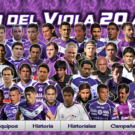
quipos
Historia
Historiales
Campañ