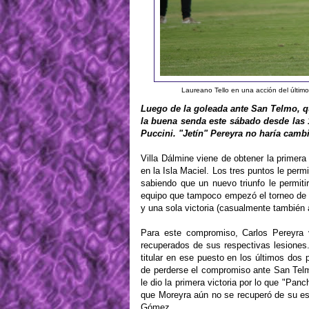
Laureano Tello en una acción del últi
Luego de la goleada ante San Telmo, qu
la buena senda este sábado desde las
Puccini. "Jetín" Pereyra no haría cambi
Villa Dálmine viene de obtener la primera
en la Isla Maciel. Los tres puntos le perm
sabiendo que un nuevo triunfo le permit
equipo que tampoco empezó el torneo de la
y una sola victoria (casualmente también
Para este compromiso, Carlos Pereyra v
recuperados de sus respectivas lesiones. 
titular en ese puesto en los últimos dos 
de perderse el compromiso ante San Telmo 
le dio la primera victoria por lo que "Pa
que Moreyra aún no se recuperó de su esg
Gómez.