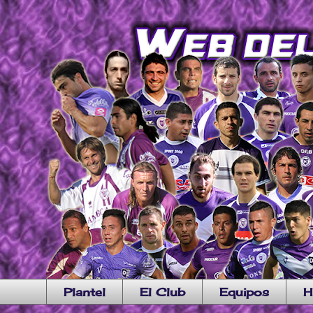
Plantel
El Club
Equipos
H