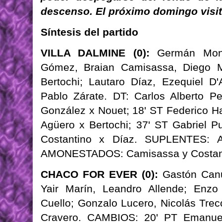
descenso. El próximo domingo visita
Síntesis del partido
VILLA DALMINE (0):
Germán Monto
Gómez, Braian Camisassa, Diego Ma
Bertochi; Lautaro Díaz, Ezequiel D
Pablo Zárate. DT: Carlos Alberto P
González x Nouet; 18' ST Federico Ha
Agüero x Bertochi; 37' ST Gabriel P
Costantino x Díaz. SUPLENTES: A
AMONESTADOS: Camisassa y Costan
CHACO FOR EVER (0):
Gastón Canut
Yair Marín, Leandro Allende; Enzo
Cuello; Gonzalo Lucero, Nicolás Trec
Cravero. CAMBIOS: 20' PT Emanuel