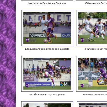
Los once de Dálmine en Campana
Cabezazo de Facu
Ezequiel D'Angelo avanza con la pelota
Francisco Nouet m
Nicolás Bertochi baja una pelota
El remate de Nouet s