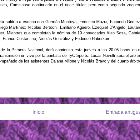
ones, Camisassa continuaría en el once titular, pero como segundo zaguer
oleta saldría a escena con Germán Montoya; Federico Mazur, Facundo Gómez
ego Martínez; Nicolás Bertochi, Emiliano Agüero, Ezequiel D'Angelo; Lautar
uet. Mientras que completan la nómina de 19 convocados Alan Sosa, Gabrie
o, Franco Costantino, Nicolás González y Federico Haberkorn.
a de la Primera Nacional, dará comienzo este jueves a las 20.05 horas en e
ransmisión en vivo por la pantalla de TyC Sports. Lucas Novelli será el árbitr
compañado de los asistentes Daiana Milone y Nicolás Bravo y del cuarto árbitr
Inicio
Entrada antigu