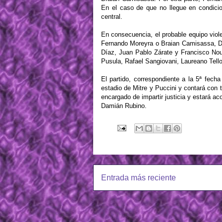
En el caso de que no llegue en condici
central.
En consecuencia, el probable equipo vi
Fernando Moreyra o Braian Camisassa, Di
Díaz, Juan Pablo Zárate y Francisco No
Pusula, Rafael Sangiovani, Laureano Tell
El partido, correspondiente a la 5ª fech
estadio de Mitre y Puccini y contará con t
encargado de impartir justicia y estará a
Damián Rubino.
Entrada más reciente