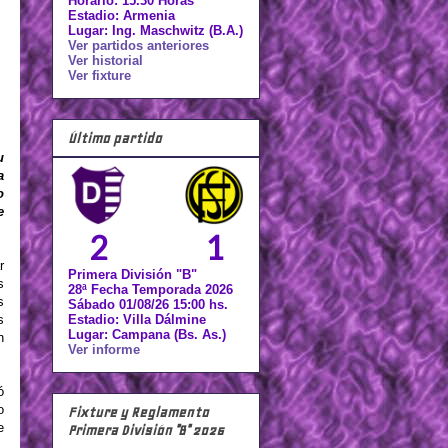
Horario: 15.30 Horas
Estadio: Armenia
Lugar: Ing. Maschwitz (B.A.)
Ver partidos anteriores
Ver historial
Ver fixture
Último partido
u
a
o
e
2
1
r
Primera División "B"
s
28ª Fecha Temporada 2026
s
Sábado 01/08/26 15:00 hs.
s
Estadio: Villa Dálmine
Lugar: Campana (Bs. As.)
n
Ver informe
ó
o
Fixture y Reglamento
e
Primera División "B" 2026
.