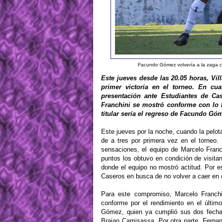
Facundo Gómez volvería a la zaga ce
Este jueves desde las 20.05 horas, Vi
primer victoria en el torneo. En cu
presentación ante Estudiantes de Cas
Franchini se mostró conforme con lo 
titular sería el regreso de Facundo G
Este jueves por la noche, cuando la pelot
de a tres por primera vez en el torneo
sensaciones, el equipo de Marcelo Franc
puntos los obtuvo en condición de visit
donde el equipo no mostró actitud. Por e
Caseros en busca de no volver a caer en 
Para este compromiso, Marcelo Franch
conforme por el rendimiento en el últim
Gómez, quien ya cumplió sus dos fechas
Braian Camisassa. Por otra parte, Ferna