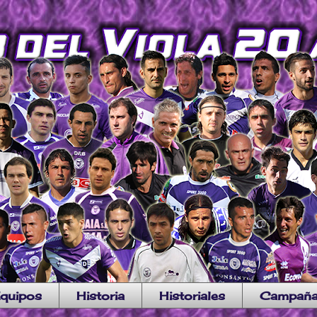
quipos
Historia
Historiales
Campañ