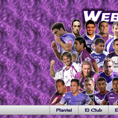
Plantel
El Club
E