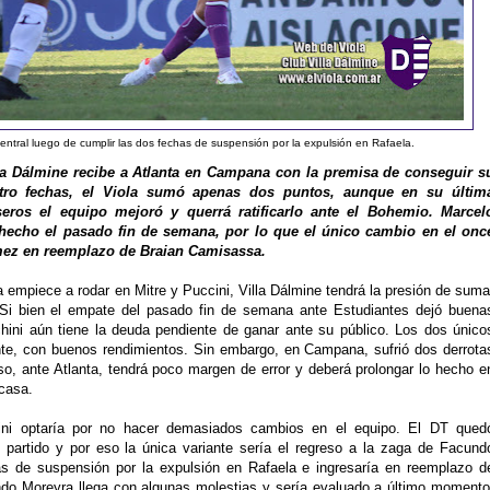
ntral luego de cumplir las dos fechas de suspensión por la expulsión en Rafaela.
lla Dálmine recibe a Atlanta en Campana con la premisa de conseguir s
atro fechas, el Viola sumó apenas dos puntos, aunque en su últim
eros el equipo mejoró y querrá ratificarlo ante el Bohemio. Marcel
hecho el pasado fin de semana, por lo que el único cambio en el onc
ómez en reemplazo de Braian Camisassa.
a empiece a rodar en Mitre y Puccini, Villa Dálmine tendrá la presión de suma
. Si bien el empate del pasado fin de semana ante Estudiantes dejó buena
hini aún tiene la deuda pendiente de ganar ante su público. Los dos único
ante, con buenos rendimientos. Sin embargo, en Campana, sufrió dos derrota
so, ante Atlanta, tendrá poco margen de error y deberá prolongar lo hecho e
casa.
ini optaría por no hacer demasiados cambios en el equipo. El DT qued
o partido y por eso la única variante sería el regreso a la zaga de Facund
 de suspensión por la expulsión en Rafaela e ingresaría en reemplazo d
ndo Moreyra llega con algunas molestias y sería evaluado a último momento