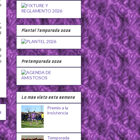
o
,
o
Plantel Temporada 2026
l
l
o
o
Pretemporada 2026
Lo más visto esta semana
Premio a la
a
insistencia
Temporada