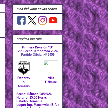
Web del Viola en las redes
Próximo partido
Primera División "B"
29ª Fecha Temporada 2026
Partido Oficial Nº 2459
Deportiv
Villa
o
Dálmine
Armenio
Fecha: Sábado 08/08/26
Horario: 15.30 Horas
Estadio: Armenia
Lugar: Ing. Maschwitz (B.A.)