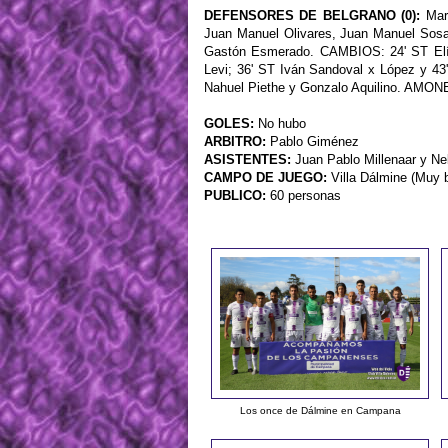
DEFENSORES DE BELGRANO (0):
Marc
Juan Manuel Olivares, Juan Manuel Sosa,
Gastón Esmerado. CAMBIOS: 24' ST Elía
Levi; 36' ST Iván Sandoval x López y 43
Nahuel Piethe y Gonzalo Aquilino. AMO
GOLES:
No hubo
ARBITRO:
Pablo Giménez
ASISTENTES:
Juan Pablo Millenaar y Ne
CAMPO DE JUEGO:
Villa Dálmine (Muy 
PUBLICO:
60 personas
Los once de Dálmine en Campana