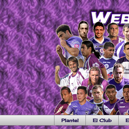
Plantel
El Club
E