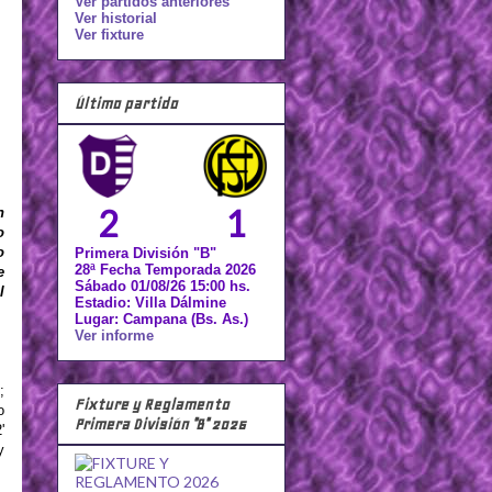
Ver partidos anteriores
Ver historial
Ver fixture
Último partido
2
1
n
o
o
Primera División "B"
28ª Fecha Temporada 2026
e
Sábado 01/08/26 15:00 hs.
l
Estadio: Villa Dálmine
Lugar: Campana (Bs. As.)
Ver informe
;
Fixture y Reglamento
o
Primera División "B" 2026
'
y