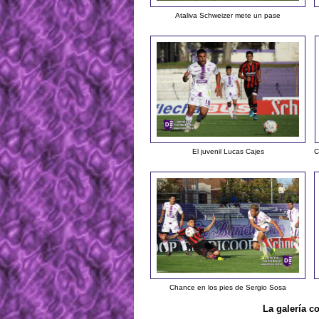
Ataliva Schweizer mete un pase
El juvenil Lucas Cajes
C
Chance en los pies de Sergio Sosa
La galería c