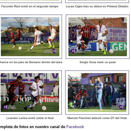
Facundo Rizzi entró en el segundo tiempo
Lucas Cajes hizo su debut en Primera División
hance en los pies de Bersano dentro del área
Sergio Sosa mete un pase
Leandro Larrea entró sobre el final
Marcelo Franchini debutó como DT del Viola
ompleta de fotos en nuestro canal de
Facebook