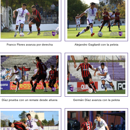
Franco Flores avanza por derecha
Alejandro Gagliardi con la pelota
Díaz prueba con un remate desde afuera
Germán Díaz avanza con la pelota