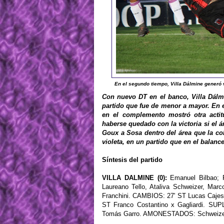
En el segundo tiempo, Villa Dálmine generó v
Con nuevo DT en el banco, Villa Dálm
partido que fue de menor a mayor. En e
en el complemento mostró otra actit
haberse quedado con la victoria si el 
Goux a Sosa dentro del área que la cob
violeta, en un partido que en el balance
Síntesis del partido
VILLA DALMINE (0):
Emanuel Bilbao; F
Laureano Tello, Ataliva Schweizer, Mar
Franchini. CAMBIOS: 27' ST Lucas Cajes 
ST Franco Costantino x Gagliardi. SU
Tomás Garro. AMONESTADOS: Schweizer, 