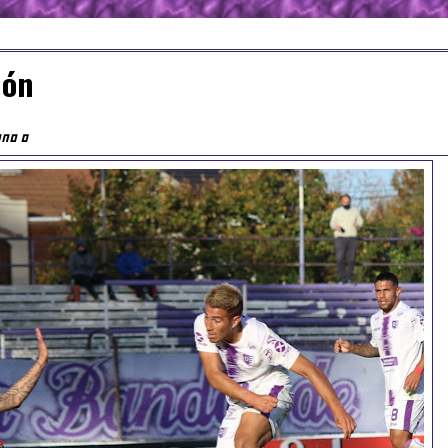
ión
ano 0