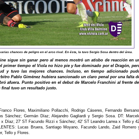
arias chances de peligro en el arco rival. En ésta, la tuvo Sergio Sosa dentro del área.
ine sigue sin ganar pero al menos mostró un atisbo de reacción en u
l primer tiempo el Viola no hizo pie y fue dominado por el Dragón, per
ud y tuvo las mejores chances. Incluso, en tiempo adicionado pud
árbitro Pablo Giménez hubiera sancionado un claro penal por una falta d
ró afuera. Punto positivo en el debut de Marcelo Franchini al frente de
 final tuvo un resultado justo.
ranco Flores, Maximiliano Pollacchi, Rodrigo Cáseres, Fernando Bersano
cos Sánchez; Germán Díaz; Alejandro Gagliardi y Sergio Sosa. DT: Marcel
x Díaz; 27' ST Facundo Rizzi x Sánchez; 42' ST Leandro Larrea x Tello y 42
PLENTES: Lucas Bruera, Santiago Moyano, Facundo Lando, Zaid Romero 
Tello y Flores.