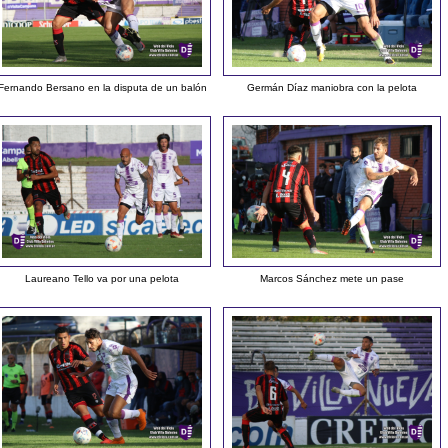
Fernando Bersano en la disputa de un balón
Germán Díaz maniobra con la pelota
Laureano Tello va por una pelota
Marcos Sánchez mete un pase