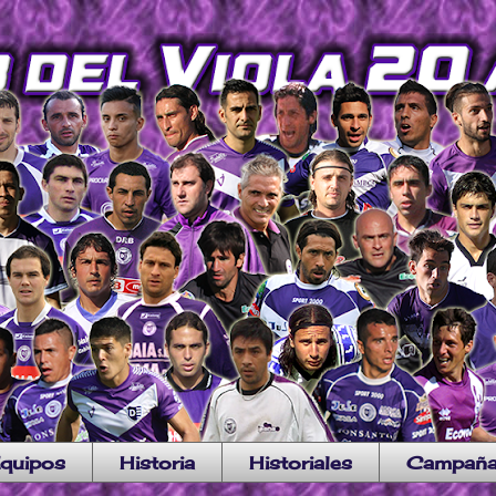
quipos
Historia
Historiales
Campañ