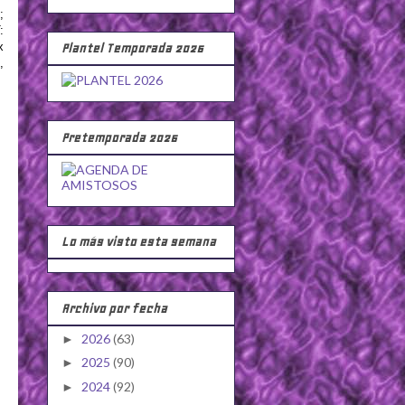
;
:
x
Plantel Temporada 2026
,
Pretemporada 2026
Lo más visto esta semana
Archivo por fecha
2026
(63)
►
2025
(90)
►
2024
(92)
►