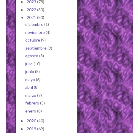
2023
(78)
►
2022
(83)
►
2021
(83)
▼
diciembre
(1)
noviembre
(4)
octubre
(9)
septiembre
(9)
agosto
(8)
julio
(10)
junio
(8)
mayo
(6)
abril
(8)
marzo
(7)
febrero
(5)
enero
(8)
2020
(40)
►
2019
(69)
►