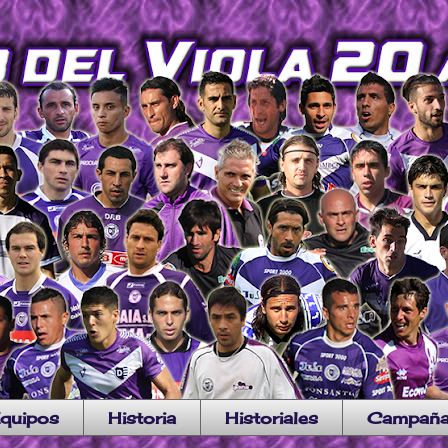
quipos
Historia
Historiales
Campañ