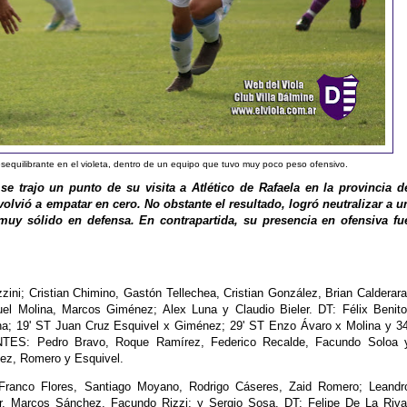
sequilibrante en el violeta, dentro de un equipo que tuvo muy poco peso ofensivo.
se trajo un punto de su visita a Atlético de Rafaela en la provincia d
volvió a empatar en cero. No obstante el resultado, logró neutralizar a u
muy sólido en defensa. En contrapartida, su presencia en ofensiva fu
ini; Cristian Chimino, Gastón Tellechea, Cristian González, Brian Calderara
uel Molina, Marcos Giménez; Alex Luna y Claudio Bieler. DT: Félix Benito
; 19' ST Juan Cruz Esquivel x Giménez; 29' ST Enzo Ávaro x Molina y 34
TES: Pedro Bravo, Roque Ramírez, Federico Recalde, Facundo Soloa 
, Romero y Esquivel.
ranco Flores, Santiago Moyano, Rodrigo Cáseres, Zaid Romero; Leandr
zer, Marcos Sánchez, Facundo Rizzi; y Sergio Sosa. DT: Felipe De La Riva