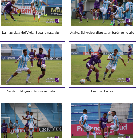
La más clara del Viola. Sosa remata alto.
Ataliva Schweizer disputa un balón en lo alto
Santiago Moyano disputa un balón
Leandro Larrea