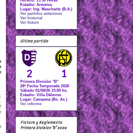
Horario: 15.30 Horas
Estadio: Armenia
Lugar: Ing. Maschwitz (B.A.)
Ver partidos anteriores
Ver historial
Ver fixture
Último partido
e
n
2
1
e
Primera División "B"
28ª Fecha Temporada 2026
Sábado 01/08/26 15:00 hs.
Estadio: Villa Dálmine
;
Lugar: Campana (Bs. As.)
.
Ver informe
'
y
Fixture y Reglamento
o
Primera División "B" 2026
.