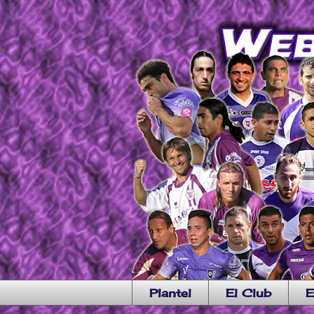
Plantel
El Club
E