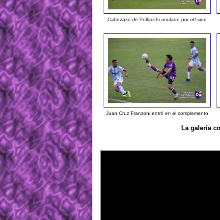
Cabezazo de Pollacchi anulado por off-side
Juan Cruz Franzoni entró en el complemento
La galería c