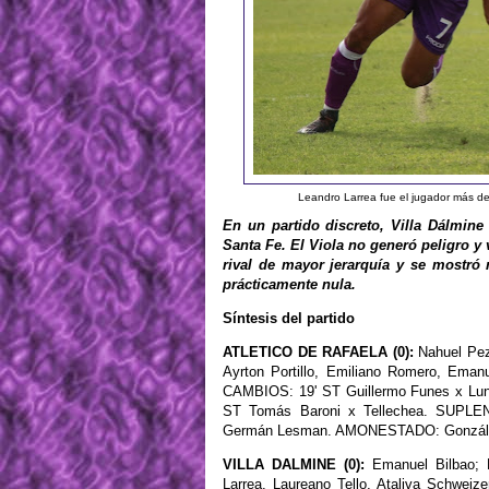
Leandro Larrea fue el jugador más de
En un partido discreto, Villa Dálmine 
Santa Fe. El Viola no generó peligro y 
rival de mayor jerarquía y se mostró 
prácticamente nula.
Síntesis del partido
ATLETICO DE RAFAELA (0):
Nahuel Pezz
Ayrton Portillo, Emiliano Romero, Eman
CAMBIOS: 19' ST Guillermo Funes x Luna
ST Tomás Baroni x Tellechea. SUPLEN
Germán Lesman. AMONESTADO: González
VILLA DALMINE (0):
Emanuel Bilbao; F
Larrea, Laureano Tello, Ataliva Schwei