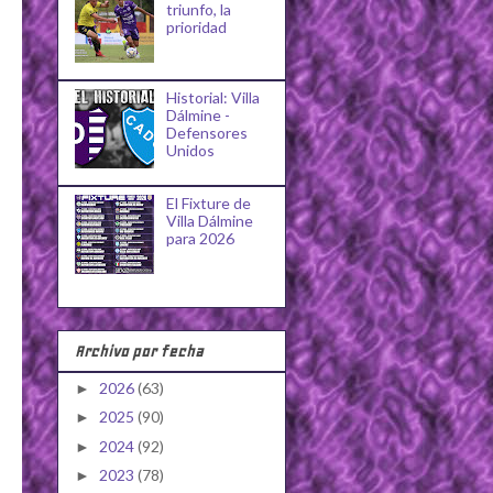
triunfo, la
prioridad
Historial: Villa
Dálmine -
Defensores
Unidos
El Fixture de
Villa Dálmine
para 2026
Archivo por fecha
2026
(63)
►
2025
(90)
►
2024
(92)
►
2023
(78)
►