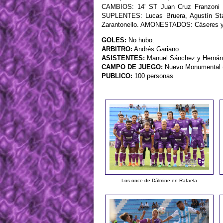
CAMBIOS: 14' ST Juan Cruz Franzoni 
SUPLENTES: Lucas Bruera, Agustín Stanc
Zarantonello. AMONESTADOS: Cáseres y 
GOLES:
No hubo.
ARBITRO:
Andrés Gariano
ASISTENTES:
Manuel Sánchez y Hernán 
CAMPO DE JUEGO:
Nuevo Monumental 
PUBLICO:
100 personas
Los once de Dálmine en Rafaela