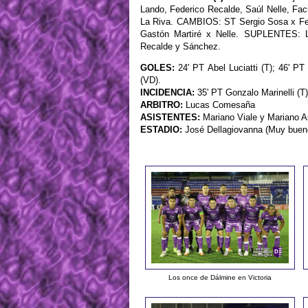
Lando, Federico Recalde, Saúl Nelle, Fa
La Riva. CAMBIOS: ST Sergio Sosa x Fer
Gastón Martiré x Nelle. SUPLENTES: 
Recalde y Sánchez.
GOLES:
24' PT Abel Luciatti (T); 46' P
(VD).
INCIDENCIA:
35' PT Gonzalo Marinelli (T)
ARBITRO:
Lucas Comesaña
ASISTENTES:
Mariano Viale y Mariano A
ESTADIO:
José Dellagiovanna (Muy buen
Los once de Dálmine en Victoria