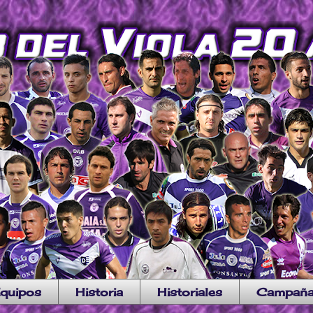
quipos
Historia
Historiales
Campañ