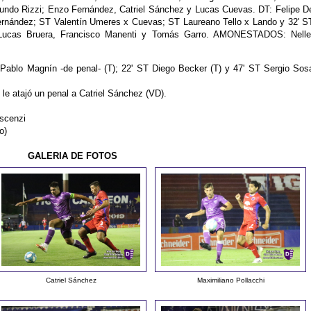
cundo Rizzi; Enzo Fernández, Catriel Sánchez y Lucas Cuevas. DT: Felipe D
nández; ST Valentín Umeres x Cuevas; ST Laureano Tello x Lando y 32' S
Lucas Bruera, Francisco Manenti y Tomás Garro. AMONESTADOS: Nelle
T Pablo Magnín -de penal- (T); 22' ST Diego Becker (T) y 47' ST Sergio Sos
 le atajó un penal a Catriel Sánchez (VD).
scenzi
o)
GALERIA DE FOTOS
Catriel Sánchez
Maximiliano Pollacchi