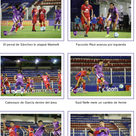
El penal de Sánchez lo atajará Marinelli
Facundo Rizzi avanza por izquierda
Cabezazo de García dentro del área
Saúl Nelle mete un cambio de frente