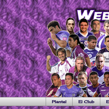
Plantel
El Club
E