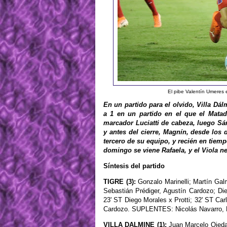
El pibe Valentín Umeres e
En un partido para el olvido, Villa Dá
a 1 en un partido en el que el Matado
marcador Luciatti de cabeza, luego Sán
y antes del cierre, Magnín, desde los
tercero de su equipo, y recién en tiem
domingo se viene Rafaela, y el Viola ne
Síntesis del partido
TIGRE (3):
Gonzalo Marinelli; Martín Galm
Sebastián Prédiger, Agustín Cardozo; Di
23' ST Diego Morales x Protti; 32' ST Car
Cardozo. SUPLENTES: Nicolás Navarro, 
VILLA DALMINE (1):
Juan Marcelo Ojeda;