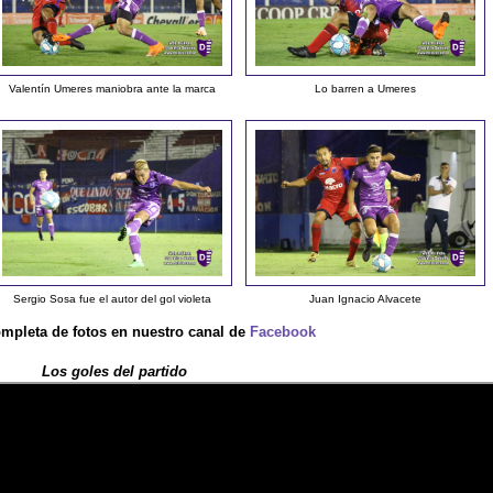
Valentín Umeres maniobra ante la marca
Lo barren a Umeres
Sergio Sosa fue el autor del gol violeta
Juan Ignacio Alvacete
ompleta de fotos en nuestro canal de
Facebook
Los goles del partido