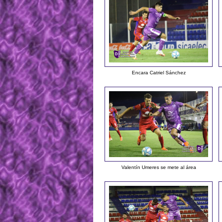
Encara Catriel Sánchez
Valentín Umeres se mete al área