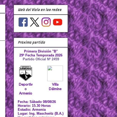
Web del Viola en las redes
Próximo partido
Primera División "B"
29ª Fecha Temporada 2026
Partido Oficial Nº 2459
Deportiv
Villa
o
Dálmine
Armenio
Fecha: Sábado 08/08/26
Horario: 15.30 Horas
Estadio: Armenia
Lugar: Ing. Maschwitz (B.A.)