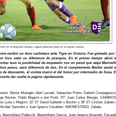
ntró en el segundo tiempo y sigue pidiendo pista en el equipo violeta.
lmine recibió un duro cachetazo ante Tigre en Victoria. Fue goleado por 
r hizo valer su diferencia de jerarquía. En el primer tiempo abrió e
chez tuvo la posibilidad de empatarlo con un penal que atajó Marinelli
 doce pasos, sacó diferencia de dos. En el complemento Becker anotó e
po de descuento, el violeta marcó el del honor por intermedio de Sosa. E
cesita dar vuelta la página rápidamente.
arini, Néstor Moiraghi, Abel Luciatti, Sebastián Prieto; Gabriel Compagnucci
ego Becker; Pablo Magnín e Ijiel Protti. DT: Juan Carlos Blengio. CAMBIOS
los Luna x Magnín; 32' ST David Gallardo x Becker y 38' ST Cristian Zabala 
Nicolás Sansotre y Juan Ignacio Cavallaro. AMONESTADO: Zabala.
 Maximiliano Pollacchi, Maximiliano García, Juan Ignacio Alvacete; Facund