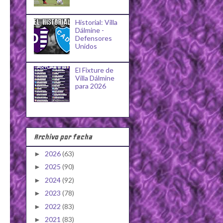
Historial: Villa
Dálmine -
Defensores
Unidos
El Fixture de
Villa Dálmine
para 2026
Archivo por fecha
2026
(63)
►
2025
(90)
►
2024
(92)
►
2023
(78)
►
2022
(83)
►
2021
(83)
►