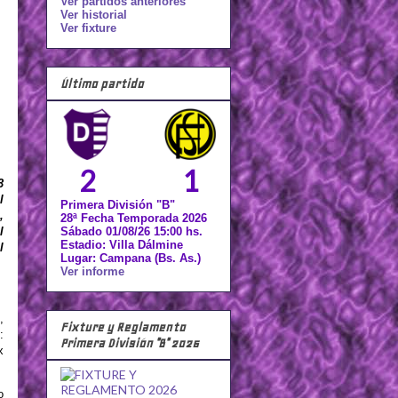
Ver partidos anteriores
Ver historial
Ver fixture
Último partido
2
1
3
l
Primera División "B"
,
28ª Fecha Temporada 2026
Sábado 01/08/26 15:00 hs.
l
Estadio: Villa Dálmine
l
Lugar: Campana (Bs. As.)
Ver informe
,
Fixture y Reglamento
:
Primera División "B" 2026
x
o