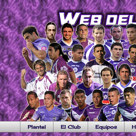
Plantel
El Club
Equipos
H