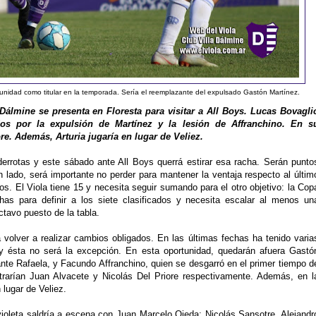
tunidad como titular en la temporada. Sería el reemplazante del expulsado Gastón Martínez.
Dálmine se presenta en Floresta para visitar a All Boys. Lucas Bovagli
os por la expulsión de Martínez y la lesión de Affranchino. En s
re. Además, Arturia jugaría en lugar de Veliez.
 derrotas y este sábado ante All Boys querrá estirar esa racha. Serán punto
 lado, será importante no perder para mantener la ventaja respecto al últim
s. El Viola tiene 15 y necesita seguir sumando para el otro objetivo: la Cop
has para definir a los siete clasificados y necesita escalar al menos un
ctavo puesto de la tabla.
 volver a realizar cambios obligados. En las últimas fechas ha tenido varia
 y ésta no será la excepción. En esta oportunidad, quedarán afuera Gastó
ante Rafaela, y Facundo Affranchino, quien se desgarró en el primer tiempo d
rarían Juan Alvacete y Nicolás Del Priore respectivamente. Además, en l
 lugar de Veliez.
ioleta saldría a escena con Juan Marcelo Ojeda; Nicolás Sansotre, Alejandr