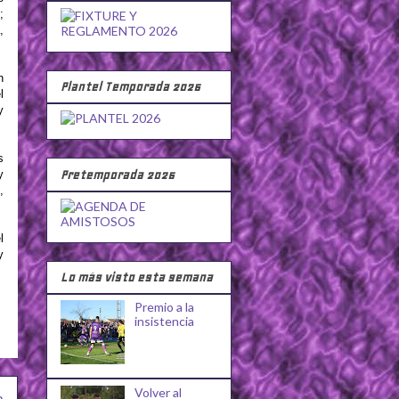
;
,
n
Plantel Temporada 2026
l
y
s
y
Pretemporada 2026
,
l
y
Lo más visto esta semana
Premio a la
insistencia
Volver al