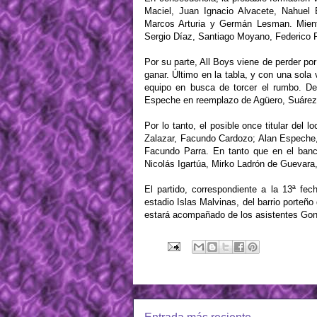
Maciel, Juan Ignacio Alvacete, Nahuel 
Marcos Arturia y Germán Lesman. Mient
Sergio Díaz, Santiago Moyano, Federico R
Por su parte, All Boys viene de perder po
ganar. Último en la tabla, y con una sola
equipo en busca de torcer el rumbo. De 
Espeche en reemplazo de Agüero, Suárez,
Por lo tanto, el posible once titular del
Zalazar, Facundo Cardozo; Alan Espeche,
Facundo Parra. En tanto que en el banc
Nicolás Igartúa, Mirko Ladrón de Guevara
El partido, correspondiente a la 13ª fe
estadio Islas Malvinas, del barrio porteño
estará acompañado de los asistentes Gonz