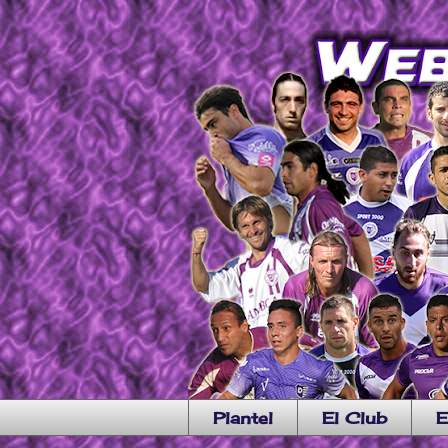
Plantel
El Club
E