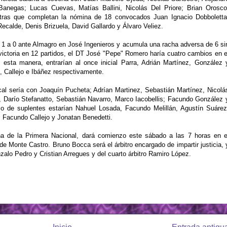
Banegas; Lucas Cuevas, Matías Ballini, Nicolás Del Priore; Brian Orosco
ras que completan la nómina de 18 convocados Juan Ignacio Dobboletta
ecalde, Denis Brizuela, David Gallardo y Álvaro Veliez.
r 1 a 0 ante Almagro en José Ingenieros y acumula una racha adversa de 6 si
 victoria en 12 partidos, el DT José "Pepe" Romero haría cuatro cambios en e
esta manera, entrarían al once inicial Parra, Adrián Martínez, González 
 Callejo e Ibáñez respectivamente.
 local sería con Joaquín Pucheta; Adrían Martinez, Sebastián Martínez, Nicolá
 Darío Stefanatto, Sebastián Navarro, Marco Iacobellis; Facundo González 
o de suplentes estarían Nahuel Losada, Facundo Melillán, Agustín Suárez
, Facundo Callejo y Jonatan Benedetti.
cha de la Primera Nacional, dará comienzo este sábado a las 7 horas en e
 de Monte Castro. Bruno Bocca será el árbitro encargado de impartir justicia, 
alo Pedro y Cristian Arregues y del cuarto árbitro Ramiro López.