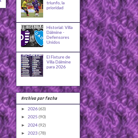
a
triunfo, la
prioridad
Historial: Villa
Dálmine -
Defensores
Unidos
El Fixture de
Villa Dálmine
para 2026
Archivo por fecha
2026
(63)
►
2025
(90)
►
2024
(92)
►
2023
(78)
►