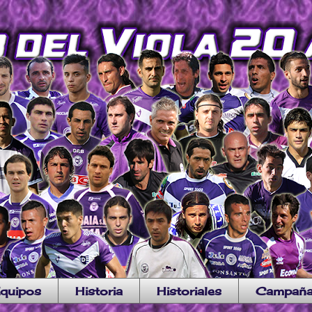
quipos
Historia
Historiales
Campañ