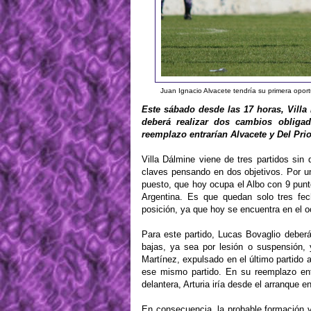
Juan Ignacio Alvacete tendría su primera opor
Este sábado desde las 17 horas, Villa 
deberá realizar dos cambios obligad
reemplazo entrarían Alvacete y Del Prio
Villa Dálmine viene de tres partidos sin
claves pensando en dos objetivos. Por un
puesto, que hoy ocupa el Albo con 9 punto
Argentina. Es que quedan solo tres fec
posición, ya que hoy se encuentra en el o
Para este partido, Lucas Bovaglio deberá
bajas, ya sea por lesión o suspensión,
Martínez, expulsado en el último partido 
ese mismo partido. En su reemplazo ent
delantera, Arturia iría desde el arranque en
En consecuencia, la probable formación v