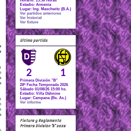
Horario: 15.30 Horas
Estadio: Armenia
Lugar: Ing. Maschwitz (B.A.)
Ver partidos anteriores
Ver historial
Ver fixture
Último partido
o
u
s
2
1
o
a
Primera División "B"
a
28ª Fecha Temporada 2026
Sábado 01/08/26 15:00 hs.
Estadio: Villa Dálmine
Lugar: Campana (Bs. As.)
s
Ver informe
n
e
a
Fixture y Reglamento
Primera División "B" 2026
o