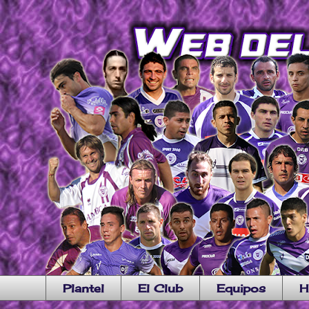
Plantel
El Club
Equipos
H