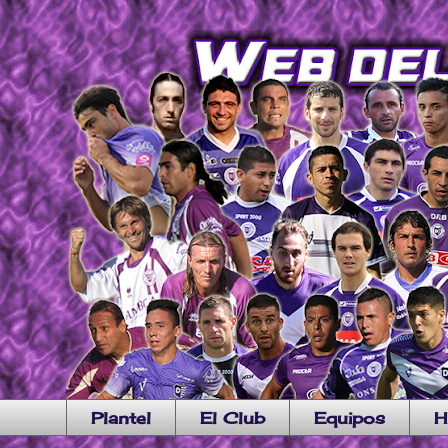
Plantel
El Club
Equipos
H