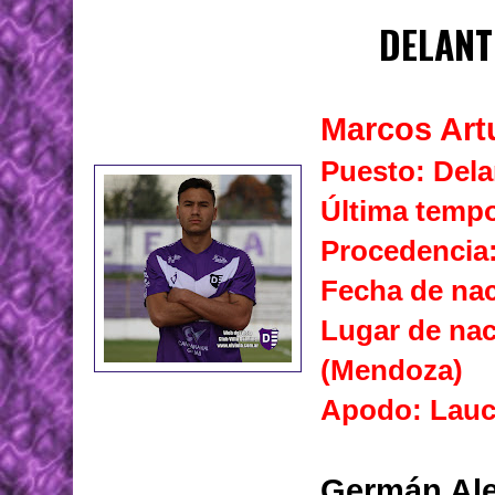
DELANT
Marcos Art
Puesto: Dela
Última tempo
Procedencia:
Fecha de nac
Lugar de nac
(Mendoza)
Apodo: Lau
Germán Al