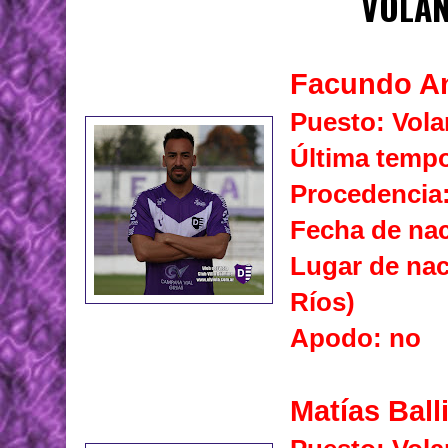
VOLAN
Facundo An
Puesto: Vola
Última tempo
Procedencia:
Fecha de nac
Lugar de nac
Ríos)
Apodo: no
Matías Ball