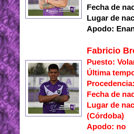
Fecha de nac
Lugar de na
Apodo: Ena
Fabricio Br
Puesto: Vola
Última tempo
Procedencia
Fecha de nac
Lugar de nac
(Córdoba)
Apodo: no