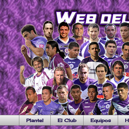
Plantel
El Club
Equipos
H