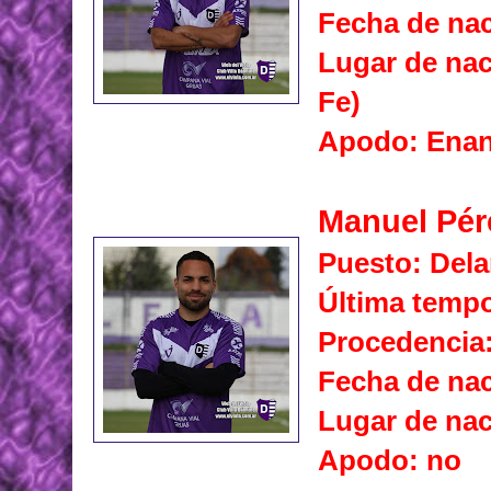
Fecha de nac
Lugar de nac
Fe)
Apodo: Ena
Manuel Pér
Puesto: Dela
Última temp
Procedencia
Fecha de nac
Lugar de nac
Apodo: no