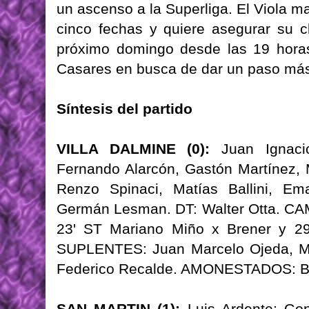
un ascenso a la Superliga. El Viola ma
cinco fechas y quiere asegurar su cl
próximo domingo desde las 19 horas
Casares en busca de dar un paso más
Síntesis del partido
VILLA DALMINE (0):
Juan Ignacio
Fernando Alarcón, Gastón Martínez, M
Renzo Spinaci, Matías Ballini, Em
Germán Lesman. DT: Walter Otta. CAMBI
23' ST Mariano Miño x Brener y 2
SUPLENTES: Juan Marcelo Ojeda, Mar
Federico Recalde. AMONESTADOS: Bre
SAN MARTIN (1):
Luis Ardente; Gon