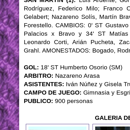
Rodríguez, Federico Milo; Franco 
Gelabert; Nazareno Solís, Martín Br
Forestello. CAMBIOS: 0' ST Gustavo V
Palacios x Bravo y 34' ST Matías
Leonardo Corti, Arián Pucheta, Za
Grahl. AMONESTADOS: Bogado, Rodrí
GOL:
18' ST Humberto Osorio (SM)
ARBITRO:
Nazareno Arasa
ASISTENTES:
Iván Núñez y Gisela T
CAMPO DE JUEGO:
Gimnasia y Esgr
PUBLICO:
900 personas
GALERIA D