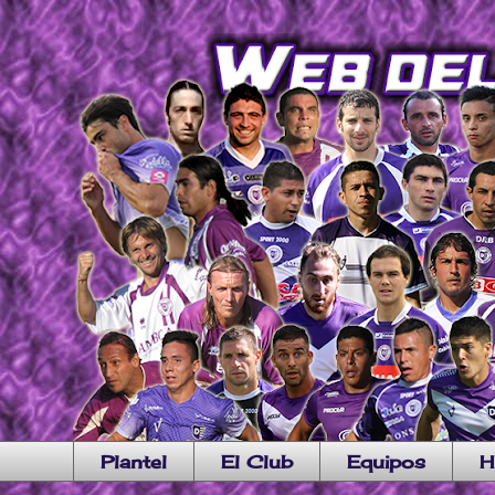
Plantel
El Club
Equipos
H