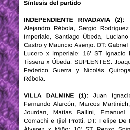
Síntesis del partido
INDEPENDIENTE RIVADAVIA (2):
C
Alejandro Rébola, Sergio Rodríguez
Imperiale, Santiago Úbeda, Luciano
Castro y Mauricio Asenjo. DT: Gabrie
Lucero x Imperiale; 16' ST Ignacio
Tissera x Úbeda. SUPLENTES: Joaquí
Federico Guerra y Nicolás Quiro
Rébola.
VILLA DALMINE (1):
Juan Ignacio
Fernando Alarcón, Marcos Martinich,
Jourdan, Matías Ballini, Emanuel
Comachi e Ijiel Protti. DT: Felipe D
Álvarez x Miño; 10' ST Renzo Spin