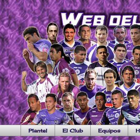
Plantel
El Club
Equipos
H