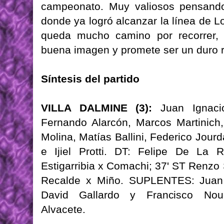
campeonato. Muy valiosos pensando
donde ya logró alcanzar la línea de L
queda mucho camino por recorrer, 
buena imagen y promete ser un duro ri
Síntesis del partido
VILLA DALMINE (3):
Juan Ignacio
Fernando Alarcón, Marcos Martinich
Molina, Matías Ballini, Federico Jou
e Ijiel Protti. DT: Felipe De La
Estigarribia x Comachi; 37' ST Renzo 
Recalde x Miño. SUPLENTES: Juan 
David Gallardo y Francisco No
Alvacete.