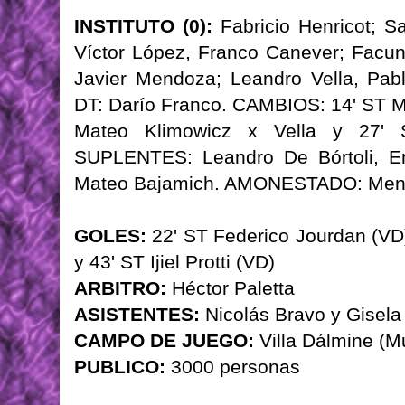
INSTITUTO (0):
Fabricio Henricot; S
Víctor López, Franco Canever; Facun
Javier Mendoza; Leandro Vella, Pabl
DT: Darío Franco. CAMBIOS: 14' ST Ma
Mateo Klimowicz x Vella y 27' 
SUPLENTES: Leandro De Bórtoli, Emi
Mateo Bajamich. AMONESTADO: Men
GOLES:
22' ST Federico Jourdan (VD) -
y 43' ST Ijiel Protti (VD)
ARBITRO:
Héctor Paletta
ASISTENTES:
Nicolás Bravo y Gisel
CAMPO DE JUEGO:
Villa Dálmine (M
PUBLICO:
3000 personas