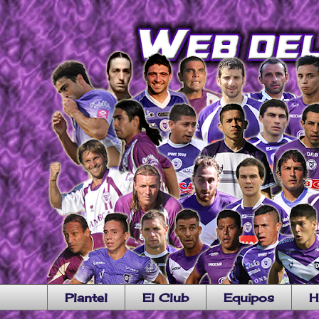
Plantel
El Club
Equipos
H