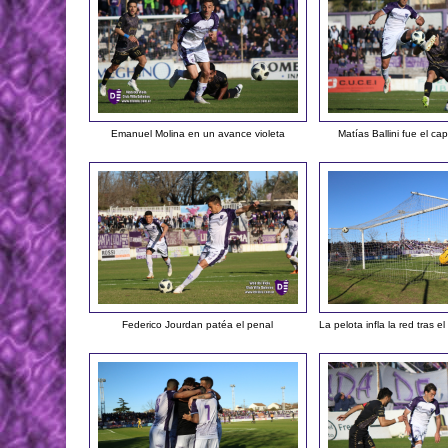
Emanuel Molina en un avance violeta
Matías Ballini fue el ca
Federico Jourdan patéa el penal
La pelota infla la red tras 