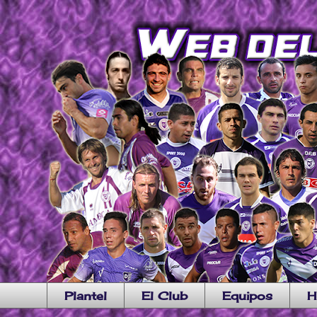
Plantel
El Club
Equipos
H