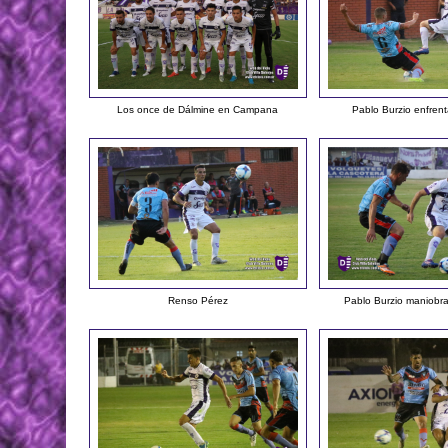
Los once de Dálmine en Campana
Pablo Burzio enfrent
Renso Pérez
Pablo Burzio maniobra