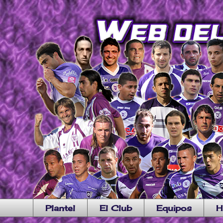
Plantel
El Club
Equipos
H