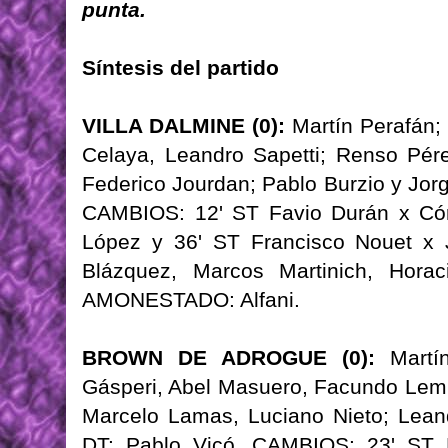
punta.
Síntesis del partido
VILLA DALMINE (0):
Martín Perafán; 
Celaya, Leandro Sapetti; Renso Pér
Federico Jourdan; Pablo Burzio y Jor
CAMBIOS: 12' ST Favio Durán x Cór
López y 36' ST Francisco Nouet x
Blázquez, Marcos Martinich, Horac
AMONESTADO: Alfani.
BROWN DE ADROGUE (0):
Martín
Gásperi, Abel Masuero, Facundo Lem
Marcelo Lamas, Luciano Nieto; Leand
DT: Pablo Vicó. CAMBIOS: 23' ST 