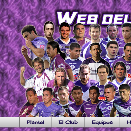
Plantel
El Club
Equipos
H