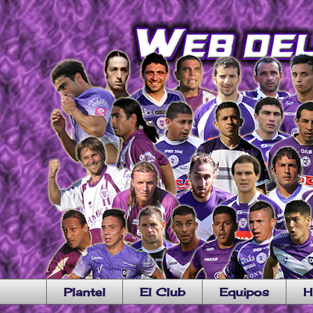
Plantel
El Club
Equipos
H