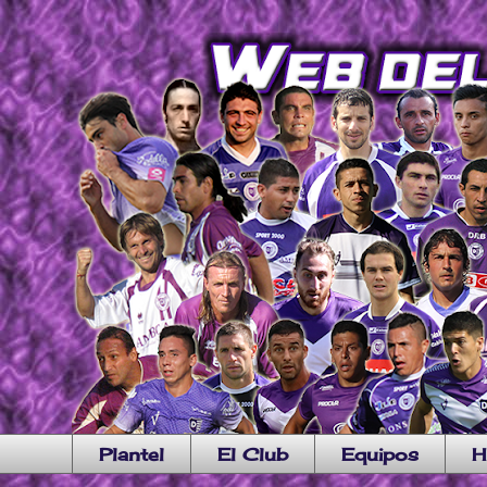
Plantel
El Club
Equipos
H