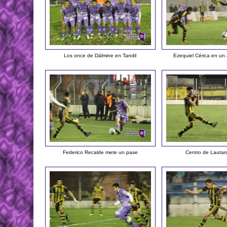
Los once de Dálmine en Tandil
Ezequiel Cérica en un 
Federico Recalde mete un pase
Centro de Lautar