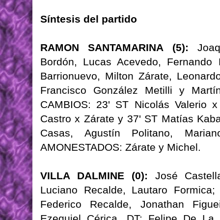
Síntesis del partido
RAMON SANTAMARINA (5):
Joaqu
Bordón, Lucas Acevedo, Fernando P
Barrionuevo, Milton Zárate, Leonard
Francisco González Metilli y Martí
CAMBIOS: 23' ST Nicolás Valerio x 
Castro x Zárate y 37' ST Matías Ka
Casas, Agustín Politano, Maria
AMONESTADOS: Zárate y Michel.
VILLA DALMINE (0):
José Castella
Luciano Recalde, Lautaro Formica; 
Federico Recalde, Jonathan Figu
Ezequiel Cérica. DT: Felipe De La