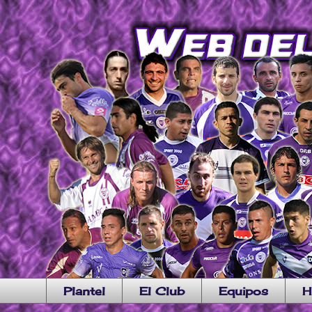
Plantel
El Club
Equipos
H