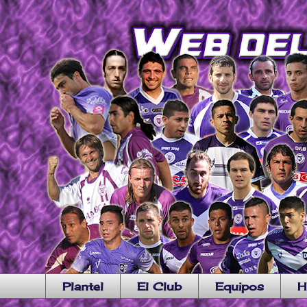
Plantel
El Club
Equipos
H