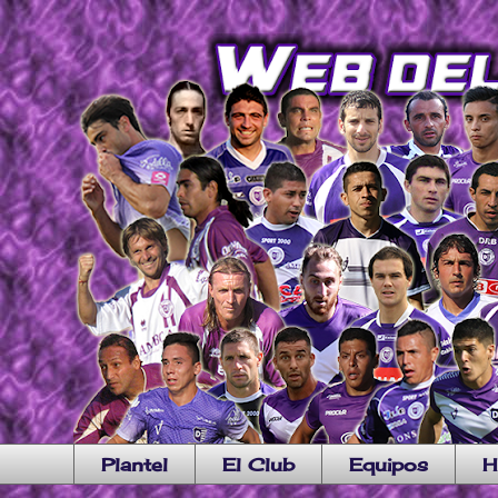
Plantel
El Club
Equipos
H