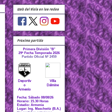
Web del Viola en las redes
Próximo partido
Primera División "B"
29ª Fecha Temporada 2026
Partido Oficial Nº 2459
Deportiv
Villa
o
Dálmine
Armenio
Fecha: Sábado 08/08/26
Horario: 15.30 Horas
Estadio: Armenia
Lugar: Ing. Maschwitz (B.A.)