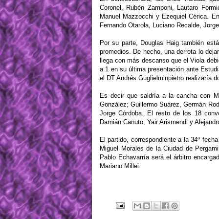
Coronel, Rubén Zamponi, Lautaro Formic
Manuel Mazzocchi y Ezequiel Cérica. En
Fernando Otarola, Luciano Recalde, Jorge
Por su parte, Douglas Haig también está
promedios. De hecho, una derrota lo deja
llega con más descanso que el Viola debid
a 1 en su última presentación ante Estud
el DT Andrés Guglielminpietro realizaría 
Es decir que saldría a la cancha con Ma
González; Guillermo Suárez, Germán Rodr
Jorge Córdoba. El resto de los 18 conv
Damián Canuto, Yair Arismendi y Alejandr
El partido, correspondiente a la 34ª fech
Miguel Morales de la Ciudad de Pergamin
Pablo Echavarría será el árbitro encargad
Mariano Millei.