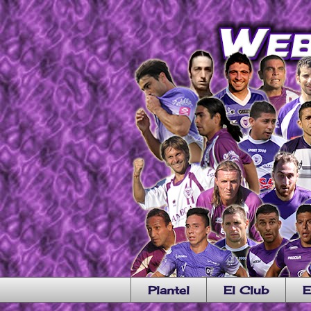
Plantel
El Club
E