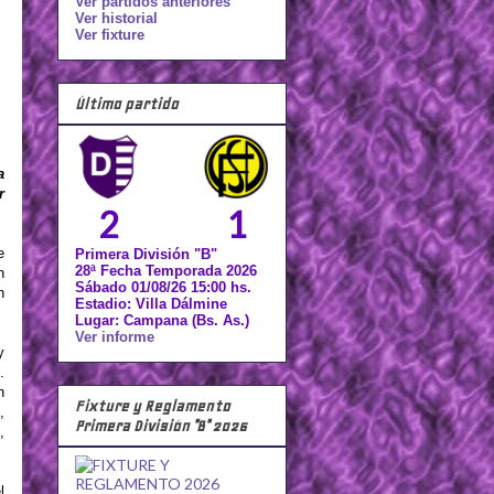
Ver partidos anteriores
Ver historial
Ver fixture
Último partido
a
r
2
1
e
Primera División "B"
28ª Fecha Temporada 2026
n
Sábado 01/08/26 15:00 hs.
n
Estadio: Villa Dálmine
Lugar: Campana (Bs. As.)
Ver informe
y
.
n
Fixture y Reglamento
,
Primera División "B" 2026
,
l