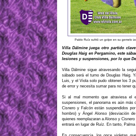
Pablo Ruíz sufrió un golpe en su gemelo iz
Villa Dálmine juega otro partido clav
Douglas Haig en Pergamino, este sábad
lesiones y suspensiones, por lo que De 
Villa Dálmine sigue atravesando la segui
sábado será el turno de Douglas Haig. 
Luis, y el Viola solo pudo obtener los 3 
de error y necesita sumar para no tener que
Si al mal momento que atraviesa el e
suspensiones, el panorama es aún más os
Cisnero y Falcón están suspendidos por 
hombro) y Ángel Alonso (desviación de 
quienes reemplazaran a Alonso y Cisnero r
entrará en lugar de Ruíz. En tanto, Palma
En consecuencia, los once violetas que