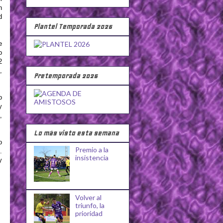
n
d
Plantel Temporada 2026
e
o
2
,
Pretemporada 2026
o
y
,
Lo más visto esta semana
o
Premio a la
.
insistencia
y
Volver al
triunfo, la
prioridad