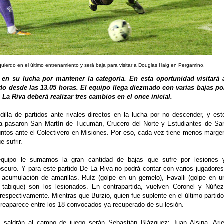
quierdo en el último entrenamiento y será baja para visitar a Douglas Haig en Pergamino.
e en su lucha por mantener la categoría. En esta oportunidad visitará 
o desde las 13.05 horas. El equipo llega diezmado con varias bajas po
La Riva deberá realizar tres cambios en el once inicial.
dilla de partidos ante rivales directos en la lucha por no descender, y est
Ya pasaron San Martín de Tucumán, Crucero del Norte y Estudiantes de Sa
puntos ante el Colectivero en Misiones. Por eso, cada vez tiene menos marge
 sufrir.
quipo le sumamos la gran cantidad de bajas que sufre por lesiones 
curo. Y para este partido De La Riva no podrá contar con varios jugadores
acumulación de amarillas. Ruíz (golpe en un gemelo), Favalli (golpe en u
tabique) son los lesionados. En contrapartida, vuelven Coronel y Núñez
espectivamente. Mientras que Burzio, quien fue suplente en el último partido
 reaparece entre los 18 convocados ya recuperado de su lesión.
 saldrán al campo de juego serán Sebastián Blázquez; Juan Alsina, Arie