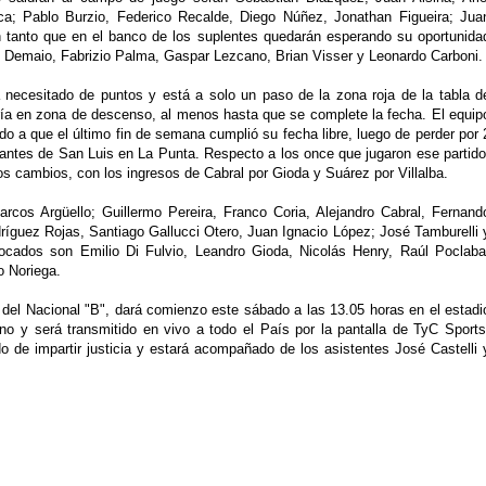
a; Pablo Burzio, Federico Recalde, Diego Núñez, Jonathan Figueira; Jua
 tanto que en el banco de los suplentes quedarán esperando su oportunida
 Demaio, Fabrizio Palma, Gaspar Lezcano, Brian Visser y Leonardo Carboni.
 necesitado de puntos y está a solo un paso de la zona roja de la tabla d
ría en zona de descenso, al menos hasta que se complete la fecha. El equip
o a que el último fin de semana cumplió su fecha libre, luego de perder por 
iantes de San Luis en La Punta. Respecto a los once que jugaron ese partido
dos cambios, con los ingresos de Cabral por Gioda y Suárez por Villalba.
rcos Argüello; Guillermo Pereira, Franco Coria, Alejandro Cabral, Fernand
íguez Rojas, Santiago Gallucci Otero, Juan Ignacio López; José Tamburelli 
ocados son Emilio Di Fulvio, Leandro Gioda, Nicolás Henry, Raúl Poclaba
o Noriega.
a del Nacional "B", dará comienzo este sábado a las 13.05 horas en el estadi
o y será transmitido en vivo a todo el País por la pantalla de TyC Sports
o de impartir justicia y estará acompañado de los asistentes José Castelli 