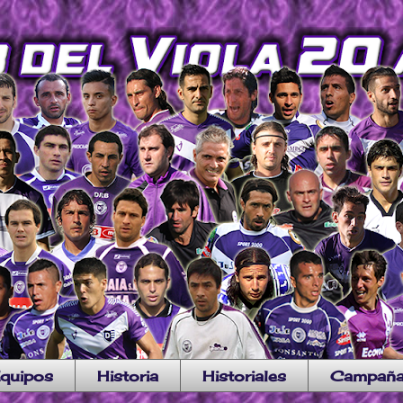
quipos
Historia
Historiales
Campañ