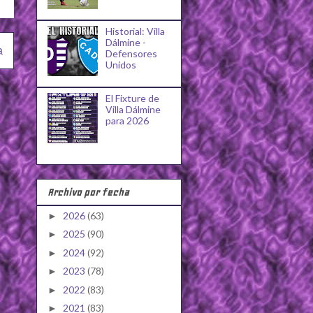
Historial: Villa
Dálmine -
a
Defensores
Unidos
El Fixture de
Villa Dálmine
para 2026
Archivo por fecha
2026
(63)
►
2025
(90)
►
2024
(92)
►
2023
(78)
►
2022
(83)
►
2021
(83)
►