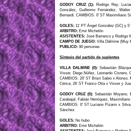
GODOY CRUZ (1):
Rodrigo Rey; Lucian
González, Guillermo Fernández, Walte
Bernardi. CAMBIOS: 0' ST Maximiliano Si
GOLES:
11' PT Ángel González (GC) y 5'
ARBITRO:
Emir Michelón
ASISTENTES:
José Barranco y Rodrigo 
CAMPO DE JUEGO:
Villa Dálmine (Muy 
PUBLICO:
90 personas
Síntesis del partido de suplentes
VILLA DALMINE (0):
Sebastián Blázque
Visser, Diego Núñez, Leonardo Cisnero, 
CAMBIOS: 20' ST Brian Sabio x Alonso, M
Cérica; 26' ST Franco Otta x Visser y Jua
GODOY CRUZ (0):
Sebastián Moyano; Ex
Carabajal, Fabián Henríquez, Maximiliano
CAMBIOS: 0' ST Luciano Pizarro x Silva
Sánchez.
GOLES:
No hubo
ARBITRO:
Emir Michelón
ASISTENTES:
José Barranco y Rodrigo 