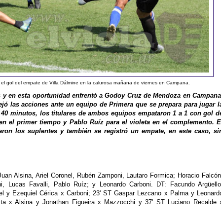
ó el gol del empate de Villa Dálmine en la calurosa mañana de viernes en Campana.
s y en esta oportunidad enfrentó a Godoy Cruz de Mendoza en Campana
ejó las acciones ante un equipo de Primera que se prepara para jugar l
40 minutos, los titulares de ambos equipos empataron 1 a 1 con gol d
n el primer tiempo y Pablo Ruíz para el violeta en el complemento. E
ron los suplentes y también se registró un empate, en este caso, si
uan Alsina, Ariel Coronel, Rubén Zamponi, Lautaro Formica; Horacio Falcón
, Lucas Favalli, Pablo Ruíz; y Leonardo Carboni. DT: Facundo Argüello
l y Ezequiel Cérica x Carboni; 23' ST Gaspar Lezcano x Palma y Leonard
sta x Alsina y Jonathan Figueira x Mazzocchi y 37' ST Luciano Recalde 