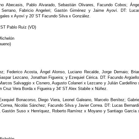
o Abecasis, Pablo Alvarado, Sebastián Olivares, Facundo Cobos; Ánge
r Serrano, Fabricio Angeleri; Gastón Giménez y Jaime Ayoví. DT: Luca
gales x Ayoví y 20' ST Facundo Silva x González.
 ST Pablo Ruíz (VD)
Michelón
bueno)
z; Federico Acosta, Ángel Alonso, Luciano Recalde, Jorge Demaio; Bria
Gaspar Lezcano, Jonathan Figueira; y Ezequiel Cérica. DT: Facundo Argüello
arcos Salvaggio x Cisnero, Augusto Colaneri x Lezcano y Julián Cardellino 
n Cruz Vera Borda x Figueira y 34' ST Alex Stabile x Núñez.
equiel Bonacorso, Diego Viera, Leonel Galeano, Marcelo Benítez; Gabrie
 Correa, Nicolás Sánchez; Facundo Silva y Javier Correa. DT: Lucas Bernardi
, Gastón Suso x Henríquez, Roberto Ramírez x Moyano y Santiago García 
Michelón