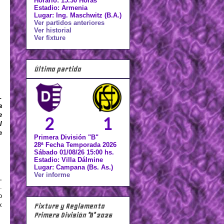
Horario: 15.30 Horas
Estadio: Armenia
Lugar: Ing. Maschwitz (B.A.)
Ver partidos anteriores
Ver historial
Ver fixture
Último partido
.
a
e
2
1
l
n
Primera División "B"
28ª Fecha Temporada 2026
Sábado 01/08/26 15:00 hs.
Estadio: Villa Dálmine
Lugar: Campana (Bs. As.)
Ver informe
,
.
o
x
Fixture y Reglamento
Primera División "B" 2026