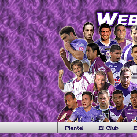
Plantel
El Club
E