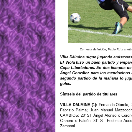
Con esta definición, Pablo Ruíz anot
Villa Dálmine sigue jugando amistoso
El Viola hizo un buen partido y empar
Copa Libertadores. En dos tiempos de 
Ángel González para los mendocinos e
segundo partido de la mañana lo juga
goles.
Síntesis del partido de titulares
VILLA DALMINE (1):
Fernando Otarola; J
Fabrizio Palma; Juan Manuel Mazzocchi
CAMBIOS: 20' ST Ángel Alonso x Corone
Cisnero x Falcón; 31' ST Federico Aco
Zamponi.