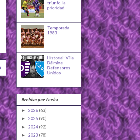
triunfo, la
prioridad
Temporada
1983
Historial: Villa
Dálmine -
a
Defensores
Unidos
Archivo por fecha
2026
(63)
►
2025
(90)
►
2024
(92)
►
2023
(78)
►