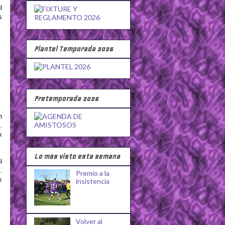
l
s
Plantel Temporada 2026
Pretemporada 2026
n
.
x
Lo más visto esta semana
l
.
Premio a la
x
insistencia
Volver al