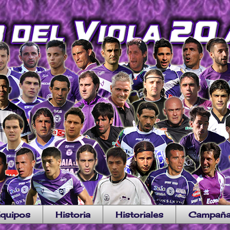
quipos
Historia
Historiales
Campañ