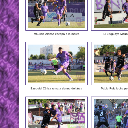
Mauricio Alonso escapa a la marca
El uruguayo Mauri
Ezequiel Cérica remata dentro del área
Pablo Ruíz lucha po