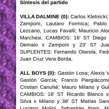
Síntesis del partido
VILLA DALMINE (0):
Carlos Kletnicki
Zamponi, Lautaro Formica; Pablo
Lezcano, Lucas Favalli; Mauricio Alo
Marchesi. CAMBIOS: 16' ST Diego 
Demaio x Zamponi y 23' ST Juan
SUPLENTES: Fernando Otarola, Feder
Juan Cruz Vera Borda.
ALL BOYS (0):
Gastón Losa; Alexis Ve
Gastón García; Franco Piergiácom
Cristian Canuhé; Mauro Milano y Gu
CAMBIOS: 16' ST Ricardo Blanco x
Silva x Milano y 38' ST Matías Sa
Luciano Molini, Sebastián Ibars, M