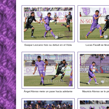
Gaspar Lezcano hizo su debut en el Viola
Lucas Favalli se lle
Ángel Alonso mete un pase hacia adelante
Mauricio Alonso se lo p