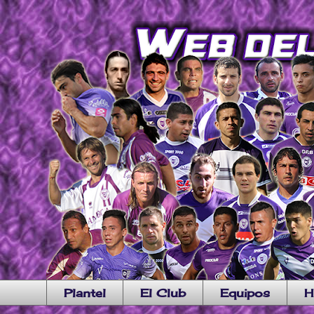
Plantel
El Club
Equipos
H