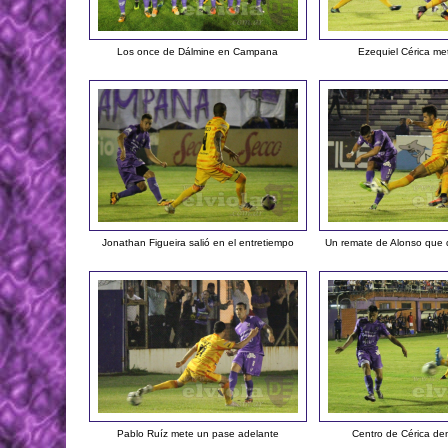
Los once de Dálmine en Campana
Ezequiel Cérica me
Jonathan Figueira salió en el entretiempo
Un remate de Alonso que d
Pablo Ruíz mete un pase adelante
Centro de Cérica den