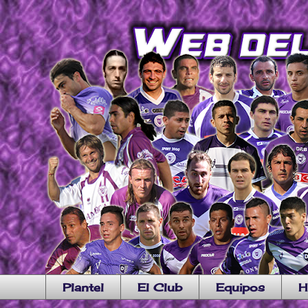
Plantel
El Club
Equipos
H