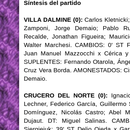
Síntesis del partido
VILLA DALMINE (0):
Carlos Kletnicki
Zamponi, Jorge Demaio; Pablo Ruí
Recalde, Jonathan Figueira; Mauric
Walter Marchesi. CAMBIOS: 0' ST Fa
Juan Manuel Mazzocchi x Cérica y 
SUPLENTES: Fernando Otarola, Ángel
Cruz Vera Borda. AMONESTADOS: Cisn
Demaio.
CRUCERO DEL NORTE (0):
Ignacio
Lechner, Federico García, Guillermo 
Domínguez, Nicolás Castro; Abel M
Dujaut. DT: Miguel Salinas. CAMB
Siergiejuk; 39' ST Delio Ojeda x Ga