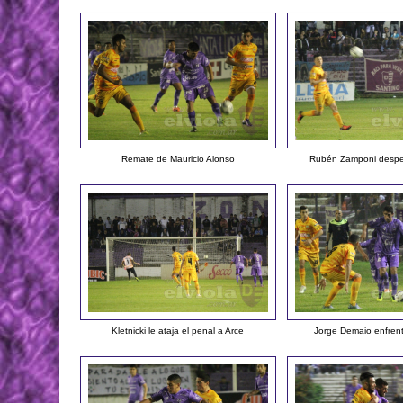
Remate de Mauricio Alonso
Rubén Zamponi despe
Kletnicki le ataja el penal a Arce
Jorge Demaio enfrent