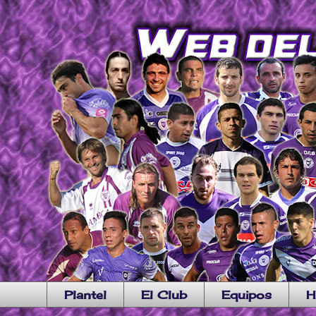
Plantel
El Club
Equipos
H