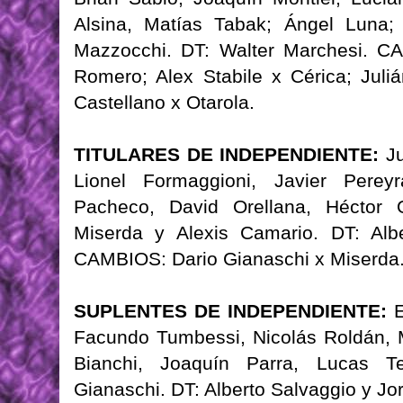
Alsina, Matías Tabak; Ángel Luna;
Mazzocchi. DT: Walter Marchesi. C
Romero; Alex Stabile x Cérica; Juli
Castellano x Otarola.
TITULARES DE INDEPENDIENTE:
Ju
Lionel Formaggioni, Javier Pere
Pacheco, David Orellana, Héctor 
Miserda y Alexis Camario. DT: Alb
CAMBIOS: Dario Gianaschi x Miserda
SUPLENTES DE INDEPENDIENTE:
E
Facundo Tumbessi, Nicolás Roldán, M
Bianchi, Joaquín Parra, Lucas Tei
Gianaschi. DT: Alberto Salvaggio y Jo