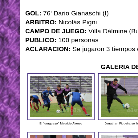
GOL:
76' Dario Gianaschi (I)
ARBITRO:
Nicolás Pigni
CAMPO DE JUEGO:
Villa Dálmine (B
PUBLICO:
100 personas
ACLARACION:
Se jugaron 3 tiempos
GALERIA D
El "uruguayo" Mauricio Alonso
Jonathan Figueira se l