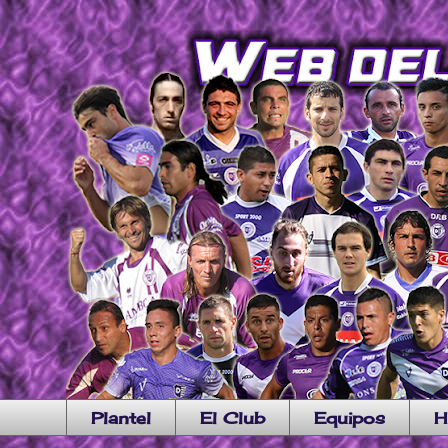
Plantel
El Club
Equipos
H