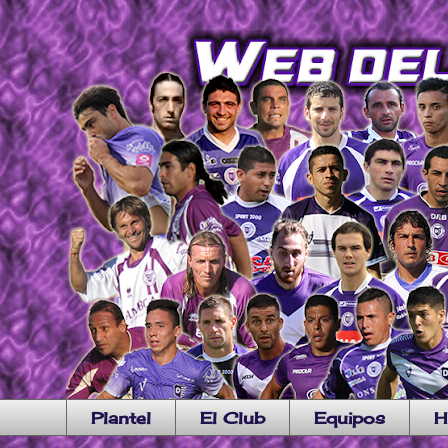
Plantel
El Club
Equipos
H