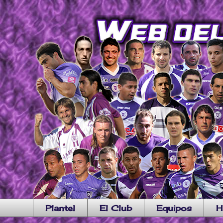
Plantel
El Club
Equipos
H