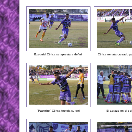
Ezequiel Cérica se apresta a definir
Cérica remata cruzado pa
"Pastelito" Cérica festeja su gol
El abrazo en el go