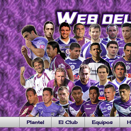
Plantel
El Club
Equipos
H