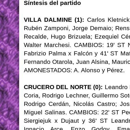
Síntesis del partido
VILLA DALMINE (1):
Carlos Kletnick
Rubén Zamponi, Jorge Demaio; Renso
Recalde, Hugo Brizuela; Ezequiel Cér
Walter Marchesi. CAMBIOS: 19' ST Ni
Fabrizio Palma x Falcón y 41' ST M
Fernando Otarola, Juan Alsina, Mauri
AMONESTADOS: A. Alonso y Pérez.
CRUCERO DEL NORTE (0):
Leandro 
Coria, Rodrigo Lechner, Guillermo Sot
Rodrigo Cerdán, Nicolás Castro; Jos
Miguel Salinas. CAMBIOS: 22' ST Ped
Siergiejuk x Dujaut y 36' ST Lean
Ignacio Arce, Enzo Godoy, Em