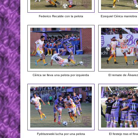
Federico Recalde con la pelota
Ezequiel Cérica maniobra
Cérica se lleva una pelota por izquierda
El remate de Álvarez
Fydriszewski lucha por una pelota
El festejo tras el fin