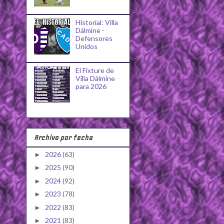
Historial: Villa
Dálmine -
Defensores
Unidos
El Fixture de
Villa Dálmine
para 2026
Archivo por fecha
2026
(63)
►
2025
(90)
►
2024
(92)
►
2023
(78)
►
2022
(83)
►
2021
(83)
►