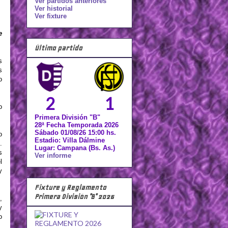
Ver partidos anteriores
Ver historial
Ver fixture
e
Último partido
s
s
o
2
1
o
Primera División "B"
28ª Fecha Temporada 2026
Sábado 01/08/26 15:00 hs.
o
Estadio: Villa Dálmine
.
Lugar: Campana (Bs. As.)
s
Ver informe
l
y
Fixture y Reglamento
Primera División "B" 2026
,
y
o