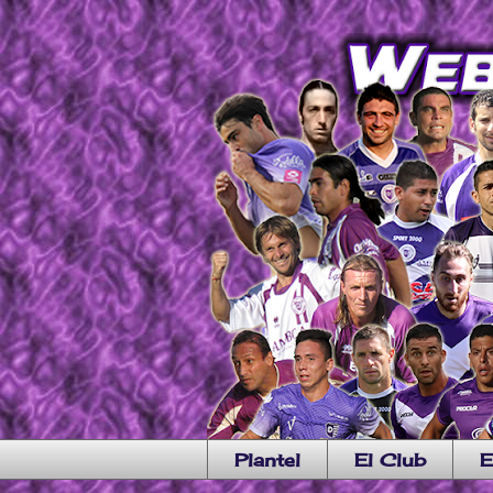
Plantel
El Club
E