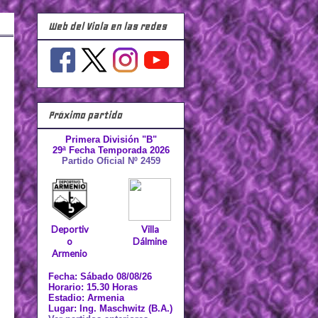
Web del Viola en las redes
Próximo partido
Primera División "B"
29ª Fecha Temporada 2026
Partido Oficial Nº 2459
Deportiv
Villa
o
Dálmine
Armenio
Fecha: Sábado 08/08/26
Horario: 15.30 Horas
Estadio: Armenia
Lugar: Ing. Maschwitz (B.A.)