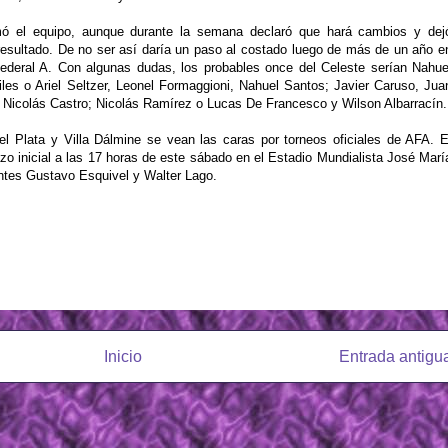
ó el equipo, aunque durante la semana declaró que hará cambios y dej
resultado. De no ser así daría un paso al costado luego de más de un año e
ederal A. Con algunas dudas, los probables once del Celeste serían Nahue
es o Ariel Seltzer, Leonel Formaggioni, Nahuel Santos; Javier Caruso, Jua
Nicolás Castro; Nicolás Ramírez o Lucas De Francesco y Wilson Albarracín.
l Plata y Villa Dálmine se vean las caras por torneos oficiales de AFA. E
zo inicial a las 17 horas de este sábado en el Estadio Mundialista José Marí
ntes Gustavo Esquivel y Walter Lago.
Inicio
Entrada antigu