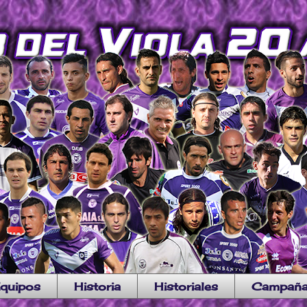
quipos
Historia
Historiales
Campañ