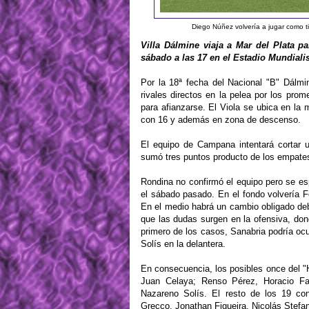
Diego Núñez volvería a jugar como ti
Villa Dálmine viaja a Mar del Plata p
sábado a las 17 en el Estadio Mundiali
Por la 18ª fecha del Nacional "B" Dálmi
rivales directos en la pelea por los pr
para afianzarse. El Viola se ubica en la 
con 16 y además en zona de descenso.
El equipo de Campana intentará cortar u
sumó tres puntos producto de los empates
Rondina no confirmó el equipo pero se e
el sábado pasado. En el fondo volvería Fe
En el medio habrá un cambio obligado de
que las dudas surgen en la ofensiva, dond
primero de los casos, Sanabria podría oc
Solís en la delantera.
En consecuencia, los posibles once del "
Juan Celaya; Renso Pérez, Horacio Fa
Nazareno Solís. El resto de los 19 con
Grecco, Jonathan Figueira, Nicolás Stefan