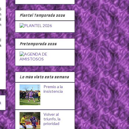
ó
n
Plantel Temporada 2026
l
n
l
Pretemporada 2026
a
Lo más visto esta semana
Premio a la
insistencia
a
Volver al
triunfo, la
prioridad