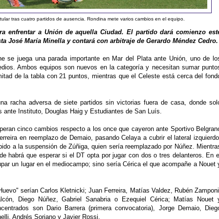
tular tras cuatro partidos de ausencia. Rondina mete varios cambios en el equipo.
ara enfrentar a Unión de aquella Ciudad. El partido dará comienzo est
sta José María Minella y contará con arbitraje de Gerardo Méndez Cedro.
ne se juega una parada importante en Mar del Plata ante Unión, uno de lo
omedios. Ambos equipos son nuevos en la categoría y necesitan sumar punto
mitad de la tabla con 21 puntos, mientras que el Celeste está cerca del fond
na racha adversa de siete partidos sin victorias fuera de casa, donde sol
 ante Instituto, Douglas Haig y Estudiantes de San Luís.
speran cinco cambios respecto a los once que cayeron ante Sportivo Belgran
rreira en reemplazo de Demaio, pasando Celaya a cubrir el lateral izquierdo
bido a la suspensión de Zúñiga, quien sería reemplazado por Núñez. Mientra
e habrá que esperar si el DT opta por jugar con dos o tres delanteros. En e
upar un lugar en el mediocampo; sino sería Cérica el que acompañe a Nouet 
Huevo" serían Carlos Kletnicki; Juan Ferreira, Matías Valdez, Rubén Zamponi
lcón, Diego Núñez, Gabriel Sanabria o Ezequiel Cérica; Matías Nouet 
centrados son Dario Barrera (primera convocatoria), Jorge Demaio, Dieg
elli, Andrés Soriano y Javier Rossi.