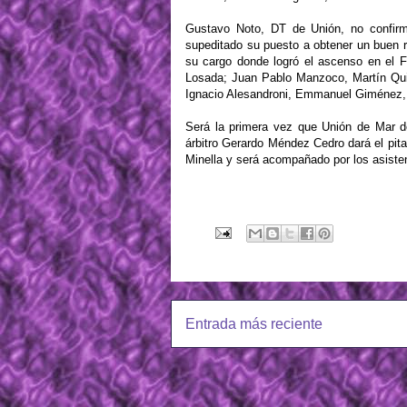
Gustavo Noto, DT de Unión, no confirm
supeditado su puesto a obtener un buen 
su cargo donde logró el ascenso en el F
Losada; Juan Pablo Manzoco, Martín Quil
Ignacio Alesandroni, Emmanuel Giménez, 
Será la primera vez que Unión de Mar de
árbitro Gerardo Méndez Cedro dará el pita
Minella y será acompañado por los asiste
Entrada más reciente