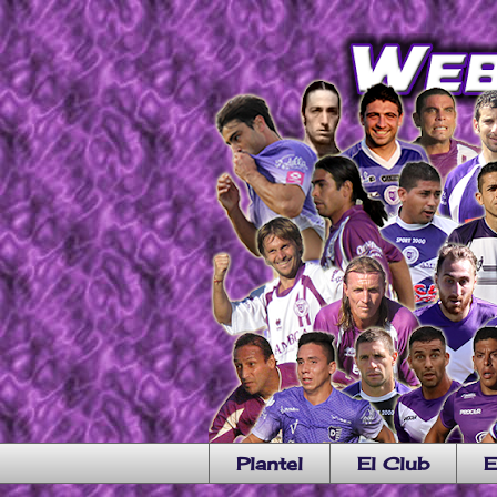
Plantel
El Club
E