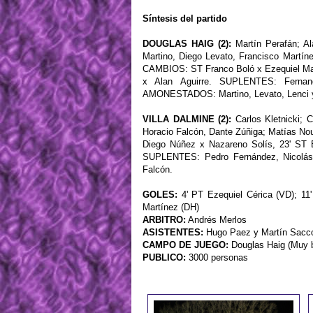
Síntesis del partido
DOUGLAS HAIG (2):
Martín Perafán; Al
Martino, Diego Levato, Francisco Martíne
CAMBIOS: ST Franco Boló x Ezequiel Mar
x Alan Aguirre. SUPLENTES: Fernand
AMONESTADOS: Martino, Levato, Lenci y
VILLA DALMINE (2):
Carlos Kletnicki; 
Horacio Falcón, Dante Zúñiga; Matías No
Diego Núñez x Nazareno Solís, 23' ST 
SUPLENTES: Pedro Fernández, Nicolás
Falcón.
GOLES:
4' PT Ezequiel Cérica (VD); 11
Martínez (DH)
ARBITRO:
Andrés Merlos
ASISTENTES:
Hugo Paez y Martín Sacc
CAMPO DE JUEGO:
Douglas Haig (Muy 
PUBLICO:
3000 personas