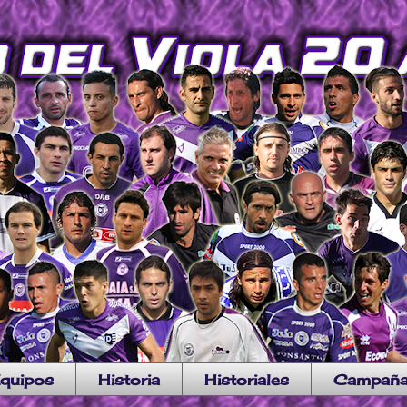
quipos
Historia
Historiales
Campañ