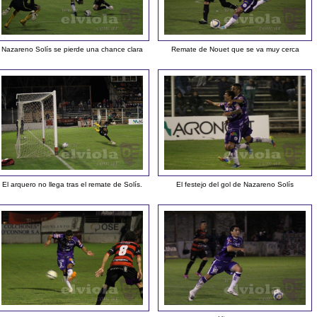
Nazareno Solís se pierde una chance clara
Remate de Nouet que se va muy cerca
El arquero no llega tras el remate de Solís.
El festejo del gol de Nazareno Solís