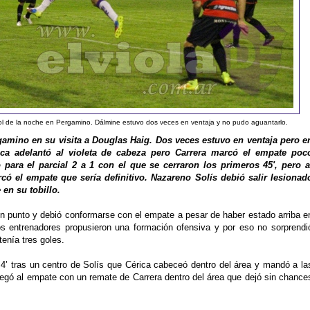
ol de la noche en Pergamino. Dálmine estuvo dos veces en ventaja y no pudo aguantarlo.
gamino en su visita a Douglas Haig. Dos veces estuvo en ventaja pero e
ca adelantó al violeta de cabeza pero Carrera marcó el empate poc
para el parcial 2 a 1 con el que se cerraron los primeros 45', pero a
 el empate que sería definitivo. Nazareno Solís debió salir lesionad
 en su tobillo.
n punto y debió conformarse con el empate a pesar de haber estado arriba e
s entrenadores propusieron una formación ofensiva y por eso no sorprendi
tenía tres goles.
 4’ tras un centro de Solís que Cérica cabeceó dentro del área y mandó a la
egó al empate con un remate de Carrera dentro del área que dejó sin chance