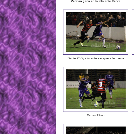
Perafán gana en lo alto ante Cérica
Dante Zúñiga intenta escapar a la marca
Renso Pérez