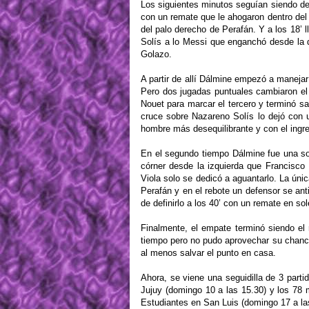
Los siguientes minutos seguían siendo de 
con un remate que le ahogaron dentro del
del palo derecho de Perafán. Y a los 18’ 
Solís a lo Messi que enganchó desde la d
Golazo.
A partir de allí Dálmine empezó a manejar
Pero dos jugadas puntuales cambiaron el d
Nouet para marcar el tercero y terminó sa
cruce sobre Nazareno Solís lo dejó con u
hombre más desequilibrante y con el ingre
En el segundo tiempo Dálmine fue una so
córner desde la izquierda que Francisco
Viola solo se dedicó a aguantarlo. La úni
Perafán y en el rebote un defensor se an
de definirlo a los 40’ con un remate en so
Finalmente, el empate terminó siendo el 
tiempo pero no pudo aprovechar su chance 
al menos salvar el punto en casa.
Ahora, se viene una seguidilla de 3 par
Jujuy (domingo 10 a las 15.30) y los 78 m
Estudiantes en San Luis (domingo 17 a la