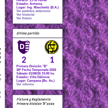
Horario: 15.30 Horas
Estadio: Armenia
Lugar: Ing. Maschwitz (B.A.)
Ver partidos anteriores
Ver historial
Ver fixture
Último partido
n
o
2
1
l
o
Primera División "B"
28ª Fecha Temporada 2026
Sábado 01/08/26 15:00 hs.
n
Estadio: Villa Dálmine
ó
Lugar: Campana (Bs. As.)
Ver informe
s
s
Fixture y Reglamento
Primera División "B" 2026