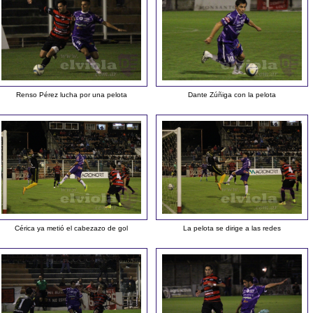
Renso Pérez lucha por una pelota
Dante Zúñiga con la pelota
Cérica ya metió el cabezazo de gol
La pelota se dirige a las redes