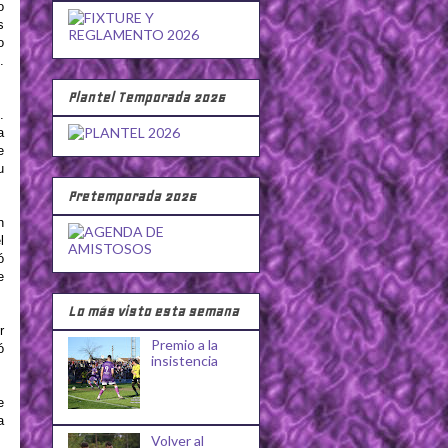
o
s
o
.
Plantel Temporada 2026
.
a
e
u
Pretemporada 2026
n
l
ó
e
Lo más visto esta semana
r
Premio a la
ó
insistencia
e
a
Volver al