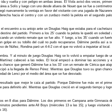
ida y vuelta y con peligro en ambas áreas. El Viola avisó dos veces, primer
 área a Solís y luego con uno desde afuera de Nouet que se fue a centímetro
llegó nuevamente la ventaja en favor del visitante con una jugada de Nazaren
erecha hacia el centro y con un zurdazo metió la pelota en el segundo palo
 el encuentro a su antojo ante un Douglas Haig que estaba para el cachetazo
estino del partido. Primero a los 25’ cuando la pelota le quedó en soledad 
cando un violento remate que se fue alto. Y luego, a los 35’ cuando un fuert
n golpe en su tobillo del cuál no pudo recuperarse. Dálmine perdía así a s
so de Núñez, Rondina paró un 4-4-2 con el que no volvió a inquietar al local.
mbra. Y al minuto de juego Douglas Haig se lo volvió a empatar luego de u
 Martínez cabeceó a las redes. El local empezó a dominar las acciones y e
ca chance que generó Dálmine fue a los 33’ con un remate de Cérica que ataj
ticipó a la llegada de Renso Pérez. Mientras que Douglas tuvo su gran chanc
ledad de Lenci por el medio del área que se fue desviado.
resultado que mejor le caía al partido. Porque Dálmine fue más en el prime
para definirlo ahí. Mientras que Douglas creció en el segundo tiempo y logr
tidos en 8 días para Dálmine. Los dos primeros en Campana ante Gimnasia d
inutos pendientes ante All Boys (miércoles 13 a las 15); y luego visitando 
s 16).