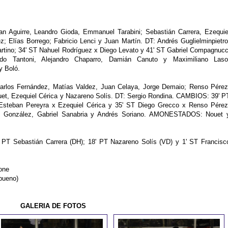
an Aguirre, Leandro Gioda, Emmanuel Tarabini; Sebastián Carrera, Ezequie
z; Elías Borrego; Fabricio Lenci y Juan Martín. DT: Andrés Guglielminpietro
tino; 34' ST Nahuel Rodríguez x Diego Levato y 41' ST Gabriel Compagnucc
o Tantoni, Alejandro Chaparro, Damián Canuto y Maximiliano Laso
 Boló.
Carlos Fernández, Matías Valdez, Juan Celaya, Jorge Demaio; Renso Pérez
uet, Ezequiel Cérica y Nazareno Solís. DT: Sergio Rondina. CAMBIOS: 39' P
Esteban Pereyra x Ezequiel Cérica y 35' ST Diego Grecco x Renso Pérez
 González, Gabriel Sanabria y Andrés Soriano. AMONESTADOS: Nouet 
' PT Sebastián Carrera (DH); 18' PT Nazareno Solís (VD) y 1' ST Francisc
one
bueno)
GALERIA DE FOTOS