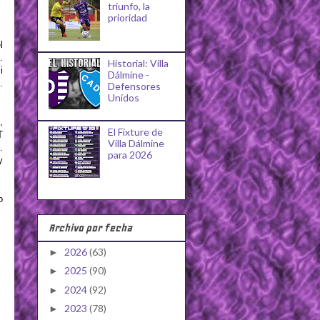
triunfo, la
prioridad
l
.
Historial: Villa
i
Dálmine -
.
Defensores
Unidos
,
El Fixture de
T
Villa Dálmine
.
para 2026
y
o
Archivo por fecha
2026
(63)
►
2025
(90)
►
2024
(92)
►
2023
(78)
►