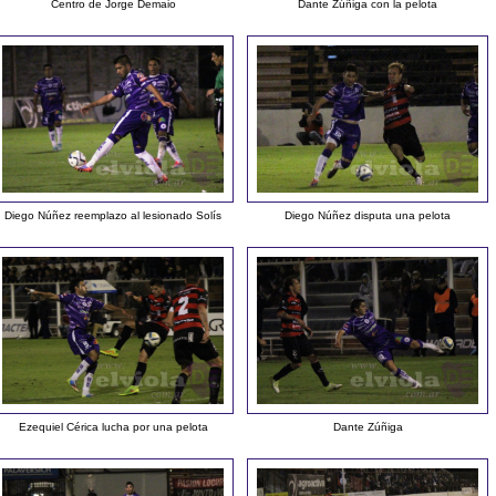
Centro de Jorge Demaio
Dante Zúñiga con la pelota
Diego Núñez reemplazo al lesionado Solís
Diego Núñez disputa una pelota
Ezequiel Cérica lucha por una pelota
Dante Zúñiga