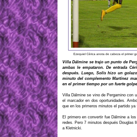
Ezequiel Cérica anota de cabeza el primer g
Villa Dálmine se trajo un punto de Per
ambas le empataron. De entrada Céri
después. Luego, Solís hizo un golazo 
minuto del complemento Martínez marcó
en el primer tiempo por un fuerte golpe
Villa Dálmine se vino de Pergamino con u
el marcador en dos oportunidades. Ambo
que en los primeros minutos el partido ya 
El primero en convertir fue Dálmine a los
redes. Pero 7 minutos después Douglas ll
a Kletnicki.