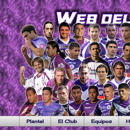
Plantel
El Club
Equipos
H