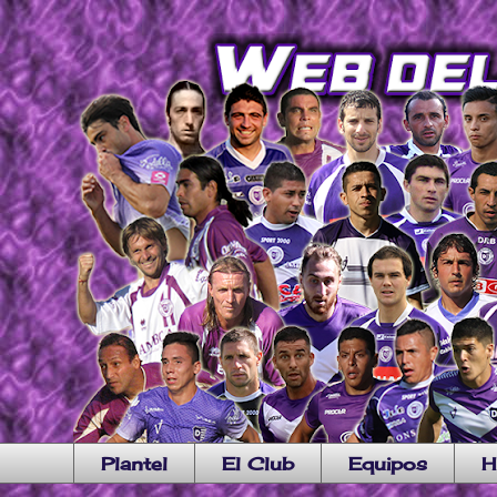
Plantel
El Club
Equipos
H