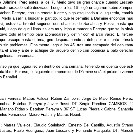
e Dálmine. Pero antes, a los 7', Merlo tuvo su gran chance cuando Lescan
mate cruzado salió desviado. Luego, a los 16' llegó un agarrón sobre Zampon
steban Pereyra, con un remate fuerte y algo esquinado a la izquierda, cambi
 Merlo a salir a buscar el partido, lo que le permitió a Dálmine encontrar má
Así, estuvo a tiro del segundo con chances de Sanabria y Rossi, hasta qu
guió, luego de que Llinás saliera muy lejos a marcar a Pereyra que se la sirvi
tuvo todo el tiempo para acomodarse y definir con el arco vacío. El tercer
 que escapó hasta el área, giró desparramando al defensor, e intentó tirársel
ló sin problemas. Finalmente llegó a los 45' tras una escapada del debutant
a el área y ante el achique del arquero definió con potencia al palo derecho
 goleada consumada.
nso ya que jugará recién dentro de una semana, teniendo en cuenta que est
da libre. Por eso, el siguiente compromiso de Dálmine será el próximo vierne
vo Español.
Juan Ferreira, Matías Valdez, Rubén Zamponi, Jorge De Maio; Renso Pérez
anabria; Esteban Pereyra y Javier Rossi. DT: Sergio Rondina. CAMBIOS: 22
Mariano Ridao x Esteban Pereyra y 36' ST Lucas Piedra x Gabriel Sanabria
os Fernández, Mauro Frattini y Matías Nouet.
; Matías Vallejos, Claudio Steinbach, Ernesto Del Castillo, Agustín Strano
an Bustos; Pablo Rodríguez; Juan Lescano y Fernando Pasquale. DT: Marcel