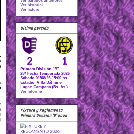
Ver partidos anteriores
Ver historial
Ver fixture
Último partido
.
2
1
s
e
Primera División "B"
28ª Fecha Temporada 2026
Sábado 01/08/26 15:00 hs.
a
Estadio: Villa Dálmine
Lugar: Campana (Bs. As.)
r
Ver informe
e
a
Fixture y Reglamento
l
Primera División "B" 2026
l