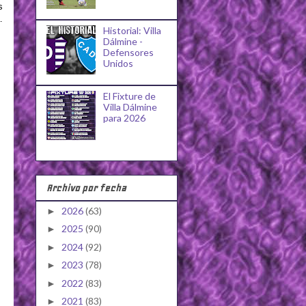
s
.
Historial: Villa
Dálmine -
Defensores
Unidos
El Fixture de
Villa Dálmine
para 2026
Archivo por fecha
2026
(63)
►
2025
(90)
►
2024
(92)
►
2023
(78)
►
2022
(83)
►
2021
(83)
►