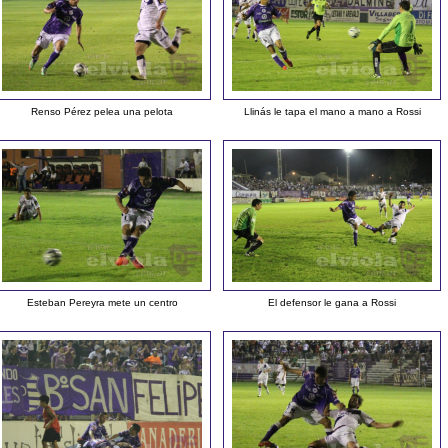
Renso Pérez pelea una pelota
Llinás le tapa el mano a mano a Rossi
Esteban Pereyra mete un centro
El defensor le gana a Rossi