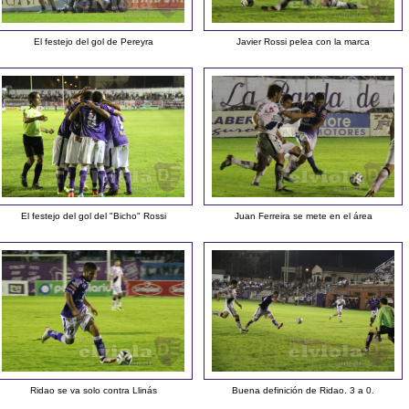
El festejo del gol de Pereyra
Javier Rossi pelea con la marca
El festejo del gol del "Bicho" Rossi
Juan Ferreira se mete en el área
Ridao se va solo contra Llinás
Buena definición de Ridao. 3 a 0.