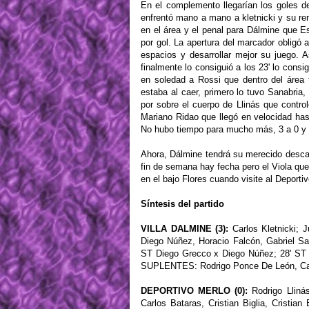
En el complemento llegarían los goles d
enfrentó mano a mano a kletnicki y su re
en el área y el penal para Dálmine que E
por gol. La apertura del marcador obligó a
espacios y desarrollar mejor su juego. 
finalmente lo consiguió a los 23' lo consi
en soledad a Rossi que dentro del área 
estaba al caer, primero lo tuvo Sanabria,
por sobre el cuerpo de Llinás que contro
Mariano Ridao que llegó en velocidad hast
No hubo tiempo para mucho más, 3 a 0 y
Ahora, Dálmine tendrá su merecido desca
fin de semana hay fecha pero el Viola que
en el bajo Flores cuando visite al Deporti
Síntesis del partido
VILLA DALMINE (3):
Carlos Kletnicki; 
Diego Núñez, Horacio Falcón, Gabriel S
ST Diego Grecco x Diego Núñez; 28' ST 
SUPLENTES: Rodrigo Ponce De León, Carl
DEPORTIVO MERLO (0):
Rodrigo Llinás
Carlos Bataras, Cristian Biglia, Cristi