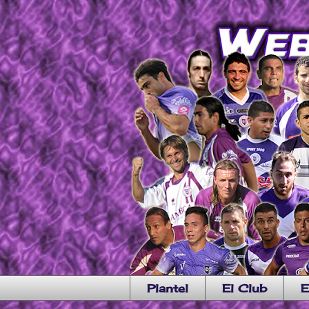
Plantel
El Club
E