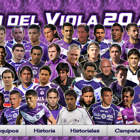
quipos
Historia
Historiales
Campañ