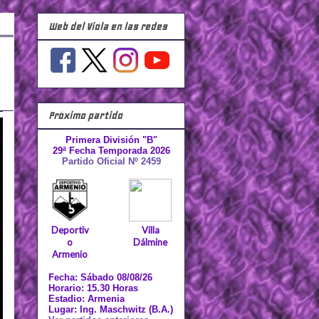
Web del Viola en las redes
Próximo partido
Primera División "B"
29ª Fecha Temporada 2026
Partido Oficial Nº 2459
Deportiv
Villa
o
Dálmine
Armenio
Fecha: Sábado 08/08/26
Horario: 15.30 Horas
Estadio: Armenia
Lugar: Ing. Maschwitz (B.A.)