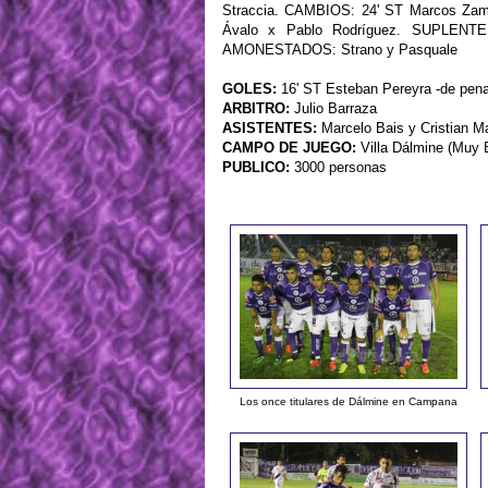
Straccia. CAMBIOS: 24' ST Marcos Zamp
Ávalo x Pablo Rodríguez. SUPLENTES:
AMONESTADOS: Strano y Pasquale
GOLES:
16' ST Esteban Pereyra -de penal
ARBITRO:
Julio Barraza
ASISTENTES:
Marcelo Bais y Cristian M
CAMPO DE JUEGO:
Villa Dálmine (Muy 
PUBLICO:
3000 personas
Los once titulares de Dálmine en Campana