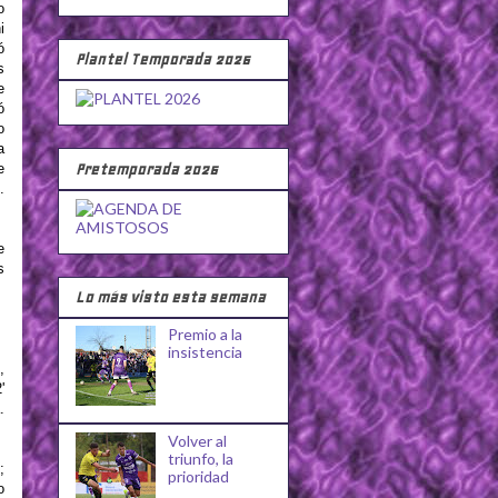
o
i
ó
Plantel Temporada 2026
s
e
ó
o
a
Pretemporada 2026
e
.
e
s
Lo más visto esta semana
Premio a la
insistencia
,
'
.
Volver al
triunfo, la
;
prioridad
o