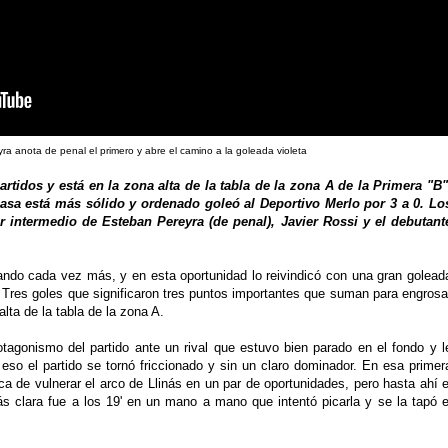
ra anota de penal el primero y abre el camino a la goleada violeta
rtidos y está en la zona alta de la tabla de la zona A de la Primera "B"
sa está más sólido y ordenado goleó al Deportivo Merlo por 3 a 0. Lo
 intermedio de Esteban Pereyra (de penal), Javier Rossi y el debutant
zando cada vez más, y en esta oportunidad lo reivindicó con una gran golead
. Tres goles que significaron tres puntos importantes que suman para engrosa
lta de la tabla de la zona A.
tagonismo del partido ante un rival que estuvo bien parado en el fondo y l
 eso el partido se tornó friccionado y sin un claro dominador. En esa primer
a de vulnerar el arco de Llinás en un par de oportunidades, pero hasta ahí e
s clara fue a los 19' en un mano a mano que intentó picarla y se la tapó e