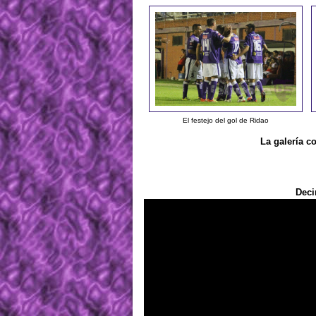
El festejo del gol de Ridao
La galería c
Deci