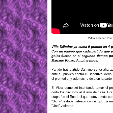
Video: Esteban Perey
Villa Dálmine ya suma 9 puntos en 4 pa
Con un equipo que cada partido que pa
goles fueron en el segundo tiempo por
Mariano Ridao. Ampliaremos.
Partido tras partido Dálmine se va afian
ante su público contra el Deportivo Merlo
el promedio, y además lo deja en la parte a
El Viola comenzó intentando tomar el pro
cortó los circuitos al dueño de casa. Por
etapa fue el Rossi el que estuvo más cerc
"Bicho" estaba peleado con el gol. La má
"Uno" visitante.