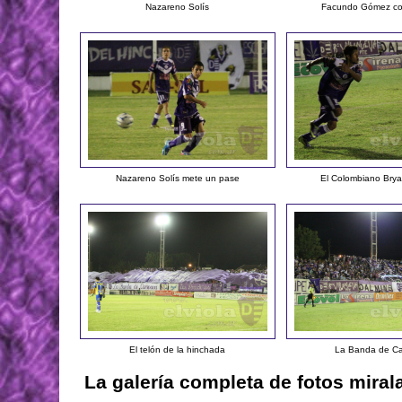
Nazareno Solís
Facundo Gómez con
Nazareno Solís mete un pase
El Colombiano Bry
El telón de la hinchada
La Banda de 
La galería completa de fotos miral