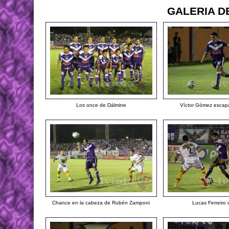
GALERIA D
Los once de Dálmine
Víctor Gómez escap
Chance en la cabeza de Rubén Zamponi
Lucas Ferreiro 