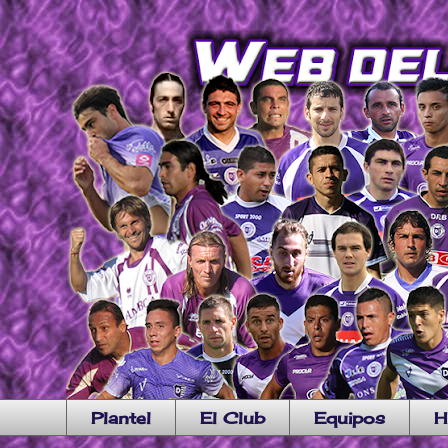
Plantel
El Club
Equipos
H