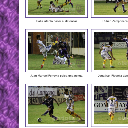
Solís intenta pasar al defensor
Rubén Zamponi con
Juan Manuel Ferreyra pelea una pelota
Jonathan Figueira abr