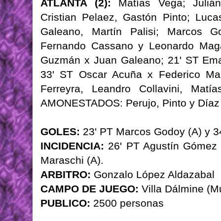
ATLANTA (2):
Matías Vega; Julián 
Cristian Pelaez, Gastón Pinto; Luca
Galeano, Martín Palisi; Marcos G
Fernando Cassano y Leonardo Maga
Guzmán x Juan Galeano; 21' ST Ema
33' ST Oscar Acuña x Federico Ma
Ferreyra, Leandro Collavini, Matí
AMONESTADOS: Perujo, Pinto y Díaz V
GOLES:
23' PT Marcos Godoy (A) y 3
INCIDENCIA:
26' PT Agustín Gómez (
Maraschi (A).
ARBITRO:
Gonzalo López Aldazabal
CAMPO DE JUEGO:
Villa Dálmine (
PUBLICO:
2500 personas