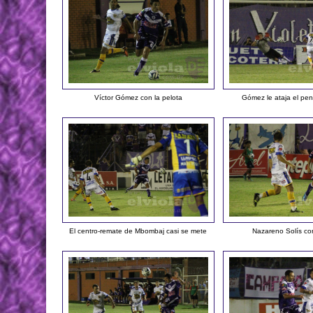
Víctor Gómez con la pelota
Gómez le ataja el pen
El centro-remate de Mbombaj casi se mete
Nazareno Solís con