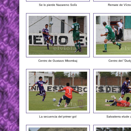
Se lo pierde Nazareno Solís
Remate de Víct
Centro de Gustavo Mbombaj
Centro del "Dud
La secuencia del primer gol
Salvatierra elude 