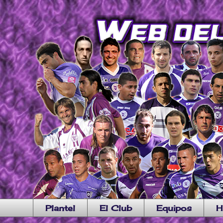
Plantel
El Club
Equipos
H