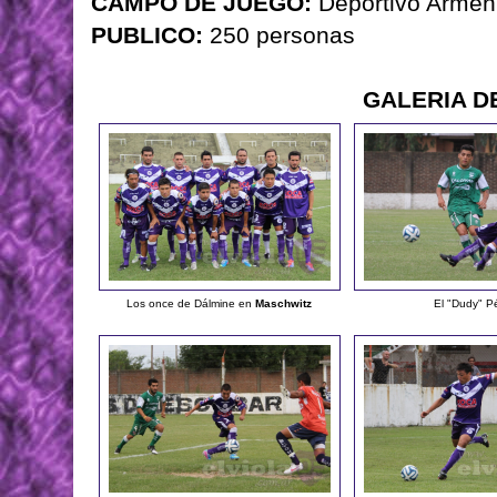
CAMPO DE JUEGO:
Deportivo Armen
PUBLICO:
250 personas
GALERIA D
Los once de Dálmine en
Maschwitz
El "Dudy" P