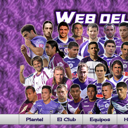
Plantel
El Club
Equipos
H