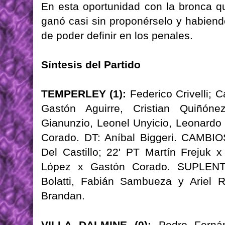
En esta oportunidad con la bronca qu
ganó casi sin proponérselo y habiend
de poder definir en los penales.
Síntesis del Partido
TEMPERLEY (1):
Federico Crivelli; C
Gastón Aguirre, Cristian Quiñóne
Gianunzio, Leonel Unyicio, Leonardo
Corado. DT: Aníbal Biggeri. CAMBIO
Del Castillo; 22' PT Martín Frejuk 
López x Gastón Corado. SUPLENTE
Bolatti, Fabián Sambueza y Arie
Brandan.
VILLA DALMINE (0):
Pedro Fernán