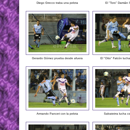
Diego Grecco traba una pelota
El "Toro" Damián S
Gerardo Gómez prueba desde afuera
El "Otto" Falcón lucha
Armando Panceri con la pelota
Salvateirra lucha c