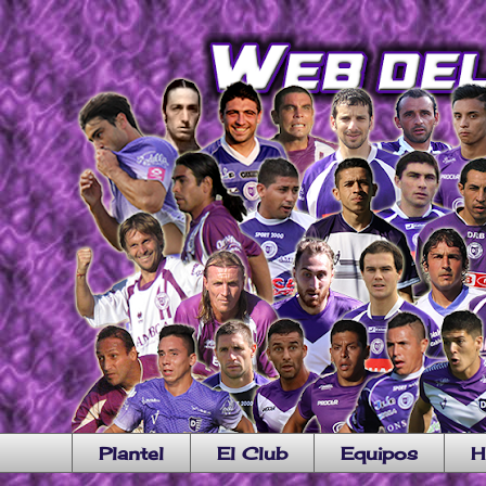
Plantel
El Club
Equipos
H