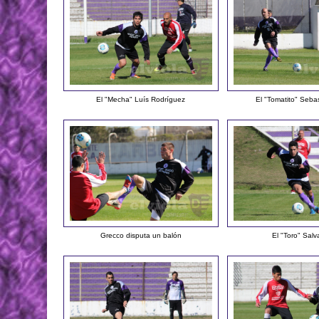
El "Mecha" Luís Rodríguez
El "Tomatito" Seba
Grecco disputa un balón
El "Toro" Salva