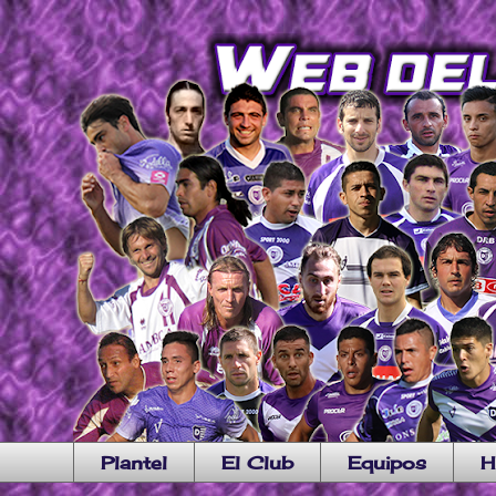
Plantel
El Club
Equipos
H