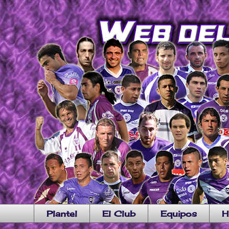
Plantel
El Club
Equipos
H