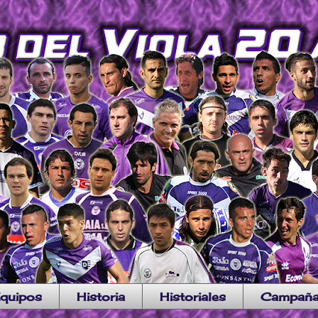
quipos
Historia
Historiales
Campañ