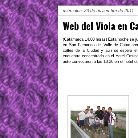
miércoles, 23 de noviembre de 2011
Web del Viola en C
(Catamarca 14.00 horas) Esta noche se jug
en San Fernando del Valle de Catamarca 
calles de la Ciudad y aún se espera el
encuentra concentrado en el Hotel Casino
auto convocaron a las 18.30 en el hotel d