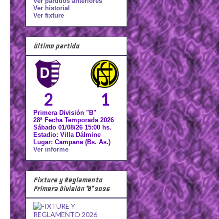
Ver partidos anteriores
Ver historial
Ver fixture
Último partido
2
1
Primera División "B"
28ª Fecha Temporada 2026
Sábado 01/08/26 15:00 hs.
Estadio: Villa Dálmine
Lugar: Campana (Bs. As.)
Ver informe
Fixture y Reglamento
Primera División "B" 2026