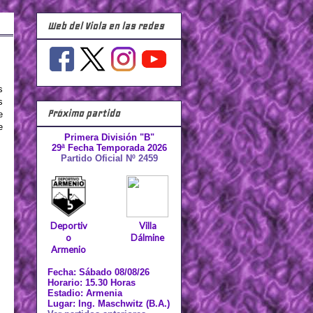
Web del Viola en las redes
s
s
Próximo partido
e
e
Primera División "B"
29ª Fecha Temporada 2026
Partido Oficial Nº 2459
Deportiv
Villa
o
Dálmine
Armenio
Fecha: Sábado 08/08/26
Horario: 15.30 Horas
Estadio: Armenia
Lugar: Ing. Maschwitz (B.A.)