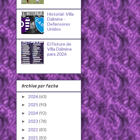
Historial: Villa
Dálmine -
Defensores
Unidos
El Fixture de
Villa Dálmine
para 2026
Archivo por fecha
2026
(63)
►
2025
(90)
►
2024
(92)
►
2023
(78)
►
2022
(83)
►
2021
(83)
►