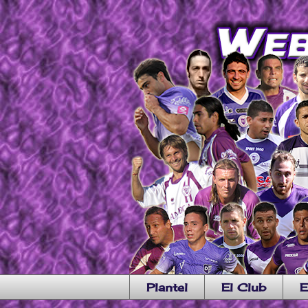
Plantel
El Club
E