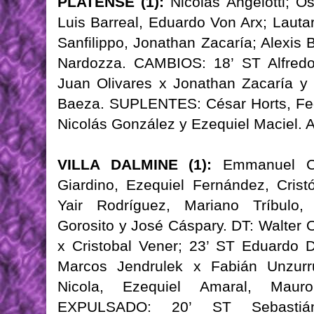
PLATENSE (1):
Nicolás Angelotti; Os
Luis Barreal, Eduardo Von Arx; Lauta
Sanfilippo, Jonathan Zacaría; Alexis 
Nardozza. CAMBIOS: 18’ ST Alfredo
Juan Olivares x Jonathan Zacaría y
Baeza. SUPLENTES: César Horts, Fe
Nicolás González y Ezequiel Macie
VILLA DALMINE (1):
Emmanuel Co
Giardino, Ezequiel Fernández, Crist
Yair Rodríguez, Mariano Tríbulo,
Gorosito y José Cáspary. DT: Walter
x Cristobal Vener; 23’ ST Eduardo D
Marcos Jendrulek x Fabián Unzur
Nicola, Ezequiel Amaral, Maur
EXPULSADO: 20’ ST Sebastián 