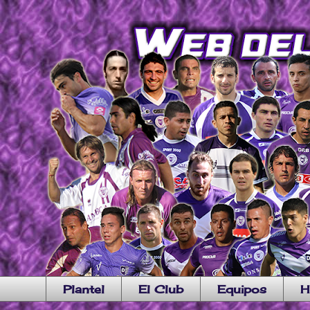
Plantel
El Club
Equipos
H