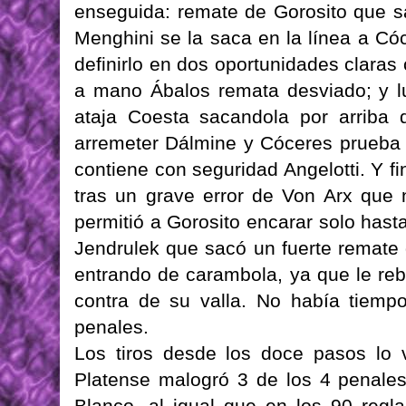
enseguida: remate de Gorosito que sa
Menghini se la saca en la línea a Có
definirlo en dos oportunidades clara
a mano Ábalos remata desviado; y lu
ataja Coesta sacandola por arriba d
arremeter Dálmine y Cóceres prueba 
contiene con seguridad Angelotti. Y fi
tras un grave error de Von Arx que 
permitió a Gorosito encarar solo hasta
Jendrulek que sacó un fuerte remate 
entrando de carambola, ya que le rebo
contra de su valla. No había tiempo
penales.
Los tiros desde los doce pasos lo v
Platense malogró 3 de los 4 penales 
Blanco, al igual que en los 90 regla