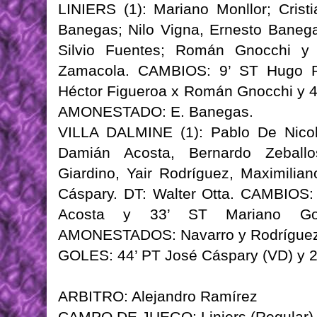
LINIERS (1): Mariano Monllor; Cris
Banegas; Nilo Vigna, Ernesto Banega
Silvio Fuentes; Román Gnocchi y 
Zamacola. CAMBIOS: 9’ ST Hugo Pa
Héctor Figueroa x Román Gnocchi y 4
AMONESTADO: E. Banegas.
VILLA DALMINE (1): Pablo De Nicola
Damián Acosta, Bernardo Zeballo
Giardino, Yair Rodríguez, Maximilia
Cáspary. DT: Walter Otta. CAMBIOS:
Acosta y 33’ ST Mariano Goro
AMONESTADOS: Navarro y Rodrígue
GOLES: 44’ PT José Cáspary (VD) y 20
ARBITRO: Alejandro Ramírez
CAMPO DE JUEGO: Liniers (Regular)