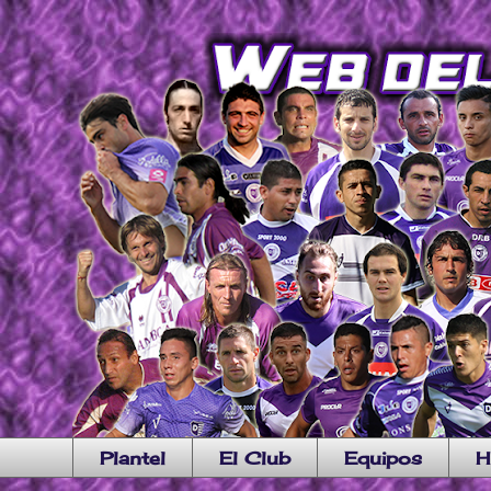
Plantel
El Club
Equipos
H