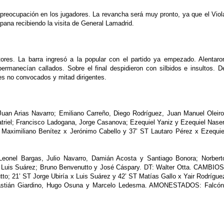
 preocupación en los jugadores. La revancha será muy pronto, ya que el Viol
ana recibiendo la visita de General Lamadrid.
ores. La barra ingresó a la popular con el partido ya empezado. Alentaro
manecían callados. Sobre el final despidieron con silbidos e insultos. D
s no convocados y mitad dirigentes.
rias Navarro; Emiliano Carreño, Diego Rodríguez, Juan Manuel Oleiro
atriel; Francisco Ladogana, Jorge Casanova; Ezequiel Yaniz y Ezequiel Naser
 Maximiliano Benítez x Jerónimo Cabello y 37’ ST Lautaro Pérez x Ezequie
eonel Bargas, Julio Navarro, Damián Acosta y Santiago Bonora; Norbert
 y Luis Suárez; Bruno Benvenutto y José Cáspary. DT: Walter Otta. CAMBIOS
to; 21’ ST Jorge Ubiría x Luis Suárez y 42’ ST Matías Gallo x Yair Rodrígue
stián Giardino, Hugo Osuna y Marcelo Ledesma. AMONESTADOS: Falcón