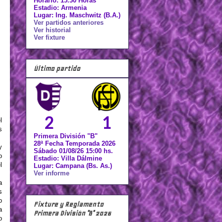
Horario: 15.30 Horas
Estadio: Armenia
Lugar: Ing. Maschwitz (B.A.)
Ver partidos anteriores
Ver historial
Ver fixture
Último partido
2
1
l
s
Primera División "B"
28ª Fecha Temporada 2026
y
Sábado 01/08/26 15:00 hs.
o
Estadio: Villa Dálmine
l
Lugar: Campana (Bs. As.)
Ver informe
a
s
o
Fixture y Reglamento
a
Primera División "B" 2026
o