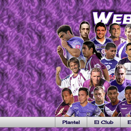
Plantel
El Club
E