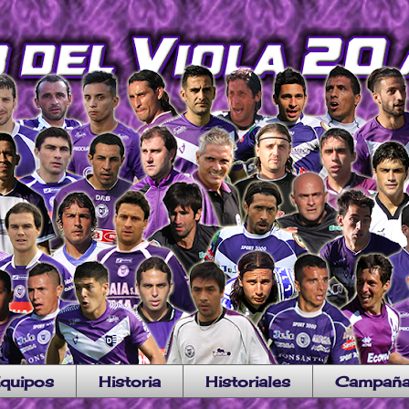
quipos
Historia
Historiales
Campañ