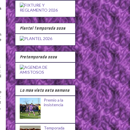
a
Plantel Temporada 2026
n
e
Pretemporada 2026
;
.
l
Lo más visto esta semana
o
:
Premio a la
z
insistencia
,
Temporada