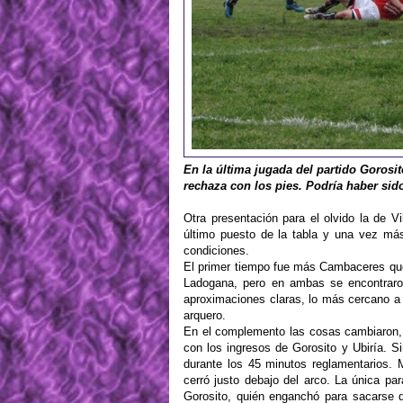
En la última jugada del partido Gorosit
rechaza con los pies. Podría haber sido 
Otra presentación para el olvido la de V
último puesto de la tabla y una vez m
condiciones.
El primer tiempo fue más Cambaceres que 
Ladogana, pero en ambas se encontraro
aproximaciones claras, lo más cercano a 
arquero.
En el complemento las cosas cambiaron, e
con los ingresos de Gorosito y Ubiría. S
durante los 45 minutos reglamentarios.
cerró justo debajo del arco. La única p
Gorosito, quién enganchó para sacarse 