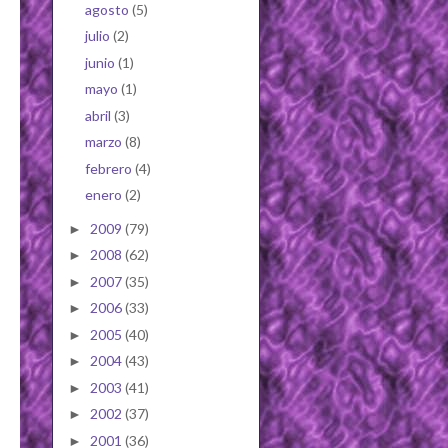
agosto
(5)
julio
(2)
junio
(1)
mayo
(1)
abril
(3)
marzo
(8)
febrero
(4)
enero
(2)
2009
(79)
►
2008
(62)
►
2007
(35)
►
2006
(33)
►
2005
(40)
►
2004
(43)
►
2003
(41)
►
2002
(37)
►
2001
(36)
►