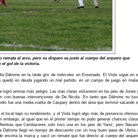
o remata al arco, pero su disparo va justo al cuerpo del arquero que
el gol de la victoria.
illa Dálmine en la tarde gris de miércoles en Ensenada. El Viola sigue en e
ás quedó en deuda jugando un mal partido, en un campo de juego en mala
logró arrimar más peligro. Las más claras estuvieron en los pies de Jones 
n con buenas intervenciones de De Nicola. En tanto que Dálmine no tuv
ello fue una media vuelta de Cáspary dentro del área que terminó sacando e
l local bajó su rendimiento, y el Viola logró algo más de presencia ofensiv
in embargo, al igual que en el primer tiempo no pudo generar chances clara
 Mientras que Cambaceres solo tuvo una en los pies de Yaniz, pero Navarr
ara Dálmine llegó en tiempo de descuento con un muy buen pase de Ubiría 
de encima la marca y sacó un remate que fue directo al cuerpo del arquer