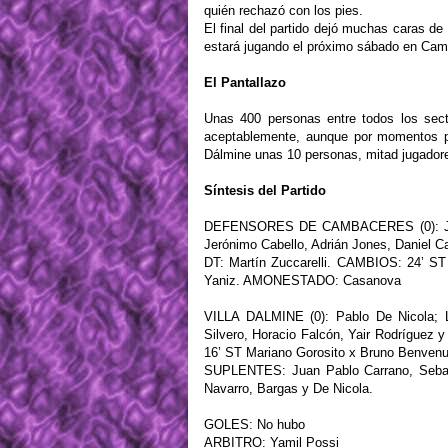
quién rechazó con los pies.
El final del partido dejó muchas caras de
estará jugando el próximo sábado en Camp
El Pantallazo
Unas 400 personas entre todos los sect
aceptablemente, aunque por momentos per
Dálmine unas 10 personas, mitad jugadore
Síntesis del Partido
DEFENSORES DE CAMBACERES (0): Juan A
Jerónimo Cabello, Adrián Jones, Daniel C
DT: Martín Zuccarelli. CAMBIOS: 24’ ST
Yaniz. AMONESTADO: Casanova
VILLA DALMINE (0): Pablo De Nicola; L
Silvero, Horacio Falcón, Yair Rodríguez
16’ ST Mariano Gorosito x Bruno Benvenut
SUPLENTES: Juan Pablo Carrano, Seba
Navarro, Bargas y De Nicola.
GOLES: No hubo
ARBITRO: Yamil Possi