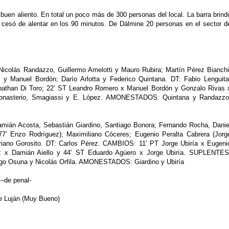
uen aliento. En total un poco más de 300 personas del local. La barra brind
o cesó de alentar en los 90 minutos. De Dálmine 20 personas en el sector d
Nicolás Randazzo, Guillermo Amelotti y Mauro Rubira; Martín Pérez Bianchi
 y Manuel Bordón; Darío Arlotta y Federico Quintana. DT: Fabio Lenguita
athan Di Toro; 22’ ST Leandro Romero x Manuel Bordón y Gonzalo Rivas 
Monasterio, Smagiassi y E. López. AMONESTADOS: Quintana y Randazzo
mián Acosta, Sebastián Giardino, Santiago Bonora; Fernando Rocha, Danie
77’ Enzo Rodríguez); Maximiliano Cóceres; Eugenio Peralta Cabrera (Jorg
ariano Gorosito. DT: Carlos Pérez. CAMBIOS: 11’ PT Jorge Ubiría x Eugeni
ez x Damián Aiello y 44’ ST Eduardo Agüero x Jorge Ubiría. SUPLENTES
o Osuna y Nicolás Orfila. AMONESTADOS: Giardino y Ubiría
–de penal-
 Luján (Muy Bueno)