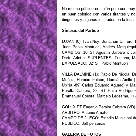
No mucho público en Luján pero con muy b
un buen colorido con varios tirantes y n
dirigentes y algunos infiltrados en la local.
Síntesis del Partido
LUJAN (0): Iván Noy; Jonathan Di Toro, 
Juan Pablo Montuori, Andrés Marquiegui
CAMBIOS: 10’ ST Agustín Bárbara x Jon
Darío Arlotta. SUPLENTES: Fontana, 
EXPULSADO: 32’ ST Pablo Montuori
VILLA DALMINE (1): Pablo De Nicola; Da
Muñoz, Horacio Falcón, Damián Aiello (
Ubiría -89’ Carlos Eduardo Agüero) y M
Peralta Cabrera; 32’ ST Enzo Rodrígu
Emmanuel Coesta, Marcelo Ledesma, Hug
GOL: 9’ PT Eugenio Peralta Cabrera (VD) 
ARBITRO: Antonio Amato
CAMPO DE JUEGO: Estadio Municipal de
PUBLICO: 350 personas
GALERIA DE FOTOS