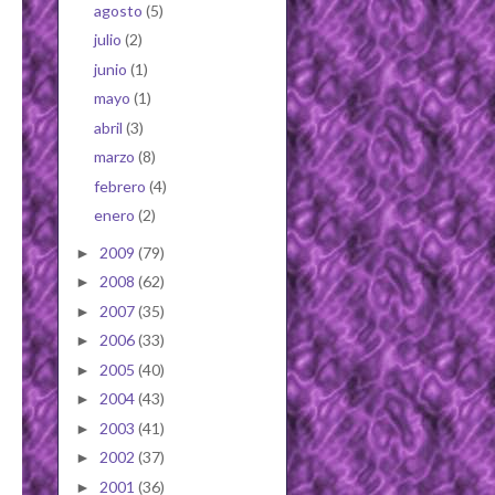
agosto
(5)
julio
(2)
junio
(1)
mayo
(1)
abril
(3)
marzo
(8)
febrero
(4)
enero
(2)
2009
(79)
►
2008
(62)
►
2007
(35)
►
2006
(33)
►
2005
(40)
►
2004
(43)
►
2003
(41)
►
2002
(37)
►
2001
(36)
►