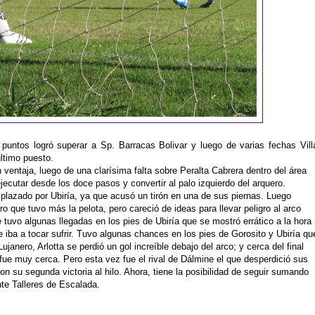
 puntos logró superar a Sp. Barracas Bolivar y luego de varias fechas Vill
último puesto.
 ventaja, luego de una clarísima falta sobre Peralta Cabrera dentro del área
ecutar desde los doce pasos y convertir al palo izquierdo del arquero.
plazado por Ubiría, ya que acusó un tirón en una de sus piernas. Luego
 que tuvo más la pelota, pero careció de ideas para llevar peligro al arco
 tuvo algunas llegadas en los pies de Ubiría que se mostró errático a la hora
 iba a tocar sufrir. Tuvo algunas chances en los pies de Gorosito y Ubiría qu
ujanero, Arlotta se perdió un gol increíble debajo del arco; y cerca del final
ue muy cerca. Pero esta vez fue el rival de Dálmine el que desperdició sus
con su segunda victoria al hilo. Ahora, tiene la posibilidad de seguir sumando
te Talleres de Escalada.