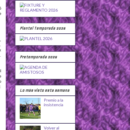
ó
e
Plantel Temporada 2026
,
.
x
.
Pretemporada 2026
l
e
o
:
Lo más visto esta semana
Premio a la
insistencia
Volver al