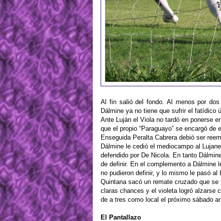
Al fin salió del fondo. Al menos por dos
Dálmine ya no tiene que sufrir el fatídico 
Ante Luján el Viola no tardó en ponerse en
que el propio “Paraguayo” se encargó de ej
Enseguida Peralta Cabrera debió ser reem
Dálmine le cedió el mediocampo al Lujanero
defendido por De Nicola. En tanto Dálmine
de definir. En el complemento a Dálmine le
no pudieron definir, y lo mismo le pasó al L
Quintana sacó un remate cruzado que se f
claras chances y el violeta logró alzarse 
de a tres como local el próximo sábado an
El Pantallazo