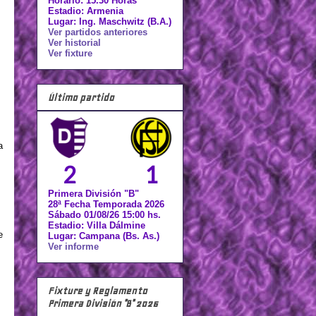
Horario: 15.30 Horas
Estadio: Armenia
Lugar: Ing. Maschwitz (B.A.)
Ver partidos anteriores
Ver historial
Ver fixture
Último partido
a
2
1
Primera División "B"
28ª Fecha Temporada 2026
Sábado 01/08/26 15:00 hs.
Estadio: Villa Dálmine
e
Lugar: Campana (Bs. As.)
Ver informe
Fixture y Reglamento
Primera División "B" 2026