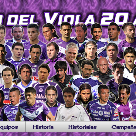
quipos
Historia
Historiales
Campañ