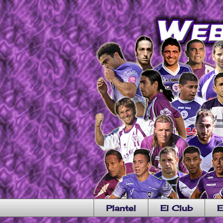
Plantel
El Club
E