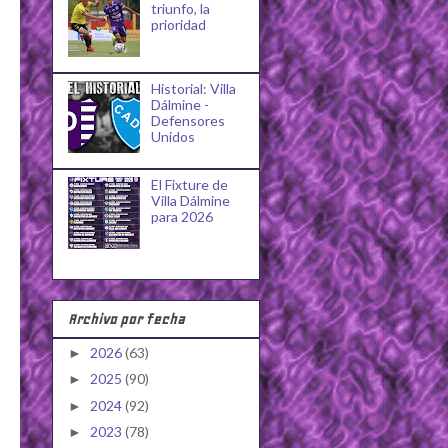
triunfo, la
prioridad
Historial: Villa
Dálmine -
Defensores
Unidos
El Fixture de
Villa Dálmine
para 2026
Archivo por fecha
2026
(63)
►
2025
(90)
►
2024
(92)
►
2023
(78)
►