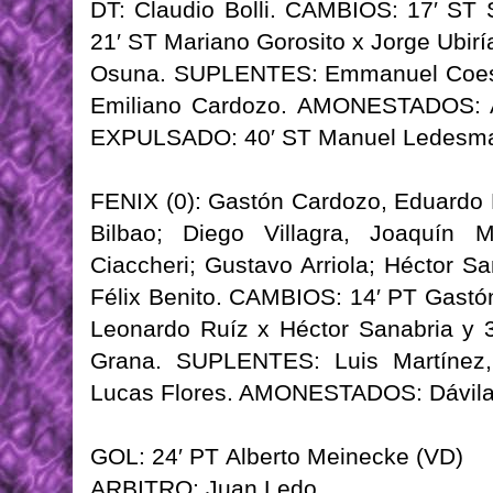
DT: Claudio Bolli. CAMBIOS: 17′ ST 
21′ ST Mariano Gorosito x Jorge Ubir
Osuna. SUPLENTES: Emmanuel Coesta, 
Emiliano Cardozo. AMONESTADOS: Ag
EXPULSADO: 40′ ST Manuel Ledesma 
FENIX (0): Gastón Cardozo, Eduardo 
Bilbao; Diego Villagra, Joaquín 
Ciaccheri; Gustavo Arriola; Héctor Sa
Félix Benito. CAMBIOS: 14′ PT Gastón
Leonardo Ruíz x Héctor Sanabria y 
Grana. SUPLENTES: Luis Martínez,
Lucas Flores. AMONESTADOS: Dávila, 
GOL: 24′ PT Alberto Meinecke (VD)
ARBITRO: Juan Ledo