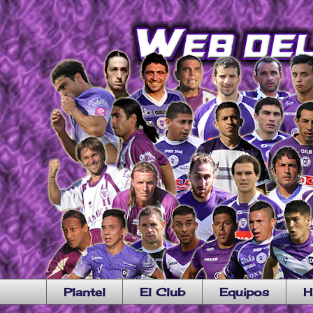
Plantel
El Club
Equipos
H