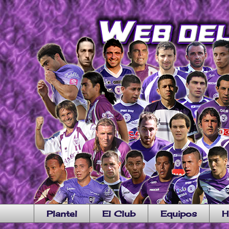
Plantel
El Club
Equipos
H