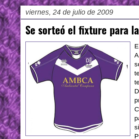
viernes, 24 de julio de 2009
Se sorteó el fixture para 
E
A
s
t
t
D
p
C
p
s
P