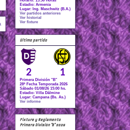
Horario: 15.30 Horas
Estadio: Armenia
Lugar: Ing. Maschwitz (B.A.)
Ver partidos anteriores
Ver historial
Ver fixture
a
Último partido
2
1
Primera División "B"
28ª Fecha Temporada 2026
Sábado 01/08/26 15:00 hs.
Estadio: Villa Dálmine
Lugar: Campana (Bs. As.)
Ver informe
Fixture y Reglamento
Primera División "B" 2026