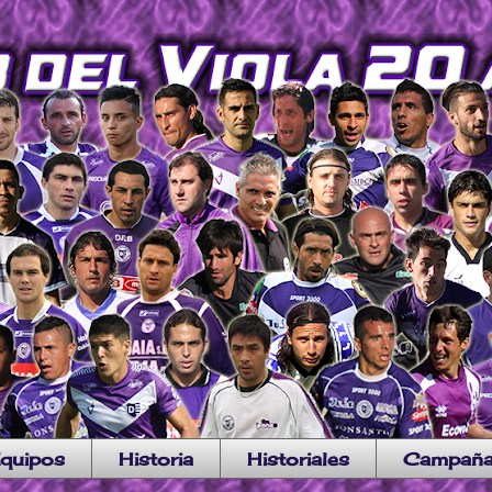
quipos
Historia
Historiales
Campañ