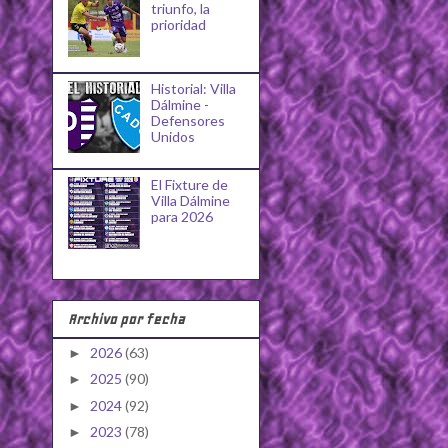
triunfo, la
prioridad
Historial: Villa
Dálmine -
Defensores
Unidos
El Fixture de
Villa Dálmine
para 2026
Archivo por fecha
2026
(63)
►
2025
(90)
►
2024
(92)
►
2023
(78)
►