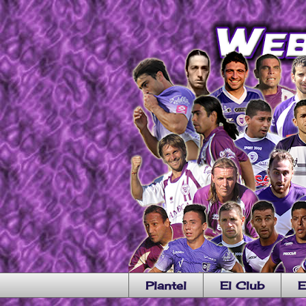
Plantel
El Club
E