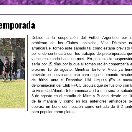
temporada
Debido a la suspensión del Fútbol Argentino por e
problema de los Clubes inhibidos, Villa Dálmine n
arrancará el torneo este sábado tal como estaba previsto 
por ende continuará con los trabajos de pretemporada qu
viene realizando hace un mes. En principio la suspensió
sería por 15 días por lo que el torneo recién comenzaría e
próximo 15 de agosto. Mientras tanto el Viola ya tien
previsto un nuevo amistoso para seguir sumando minuto
del fútbol ante el Deportivo UAI Urquiza (Es la nuev
denominación del Club FFCC Urquiza que se fusionó con l
Universidad Abierta Interamericana.) La sita será el sábad
3 de agosto en el estadio de Mitre y Puccini desde las 1
de la mañana y como en los anteriores amistosos s
cobrará un bono contribución como entrada de $ 2 tant
para popular como platea.