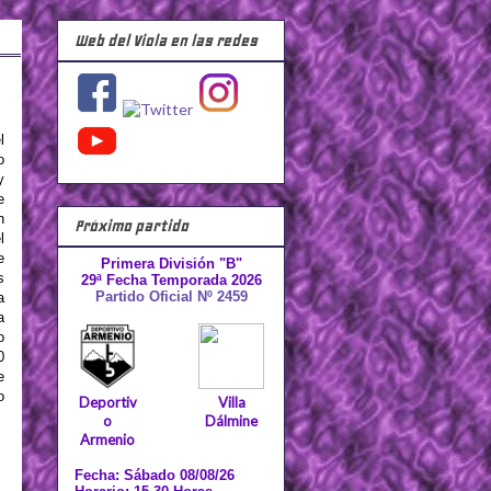
Web del Viola en las redes
l
o
y
e
n
Próximo partido
l
e
Primera División "B"
s
29ª Fecha Temporada 2026
Partido Oficial Nº 2459
a
a
o
0
e
o
Deportiv
Villa
o
Dálmine
Armenio
Fecha: Sábado 08/08/26