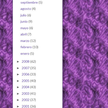
septiembre
(5)
agosto
(4)
julio
(6)
junio
(9)
mayo
(6)
abril
(7)
marzo
(12)
febrero
(10)
enero
(5)
2008
(62)
►
2007
(35)
►
2006
(33)
►
2005
(40)
►
2004
(43)
►
2003
(41)
►
2002
(37)
►
2001
(36)
►